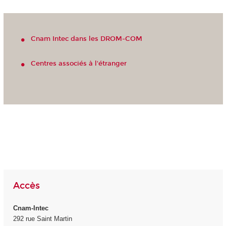
Cnam Intec dans les DROM-COM
Centres associés à l'étranger
Accès
Cnam-Intec
292 rue Saint Martin