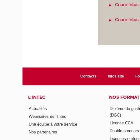
Cnam Intec 
Cnam Intec 
Contacts
Infos site
Fo
L'INTEC
NOS FORMATI
Actualités
Diplôme de gesti
(DGC)
Webinaires de l'Intec
Licence CCA
Une équipe à votre service
Double parcour
Nos partenaires
Licences profess