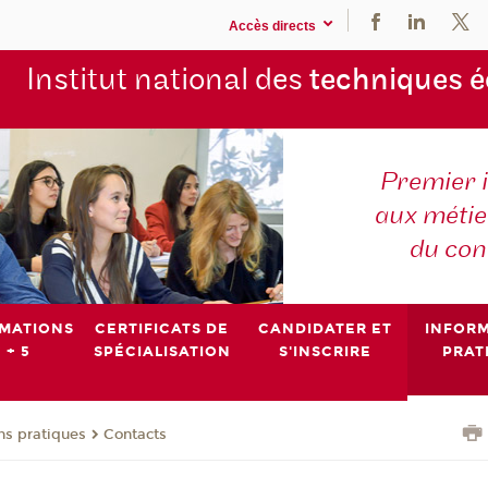
Accès directs
Institut national des
techniques 
Premier 
aux métier
du con
MATIONS
CERTIFICATS DE
CANDIDATER ET
INFOR
 + 5
SPÉCIALISATION
S'INSCRIRE
PRAT
ns pratiques
Contacts