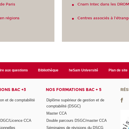
de Paris
Cnam Intec dans les DR
en régions
Centres associés à l'étrang
ire aux questions
Bibliothèque
heSam Université
Plan de site
ONS BAC +3
NOS FORMATIONS BAC + 5
RÉS
on et de comptabilité
Diplôme supérieur de gestion et de
comptabilité (DSGC)
Master CCA
s DGC/Licence CCA
Double parcours DSGC/master CCA
ionnelles
Séminaires de révisions du DSCG