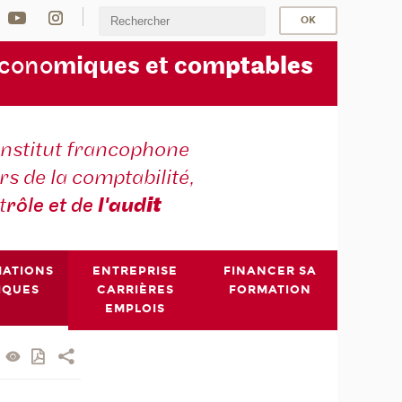
écono
miques et com
ptables
institut francophone
s de la comptabilité,
t
rôle et de
l'aud
it
MATIONS
ENTREPRISE
FINANCER SA
IQUES
CARRIÈRES
FORMATION
EMPLOIS