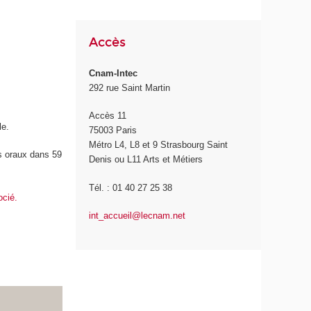
Accès
Cnam-Intec
292 rue Saint Martin
Accès 11
le.
75003 Paris
Métro L4, L8 et 9 Strasbourg Saint
rs oraux dans 59
Denis ou L11 Arts et Métiers
Tél. : 01 40 27 25 38
ocié.
int_accueil@lecnam.net