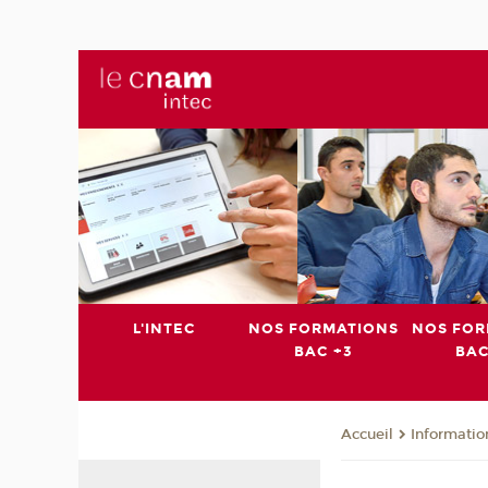
L'INTEC
NOS FORMATIONS
NOS FOR
BAC +3
BAC
Informatio
Accueil