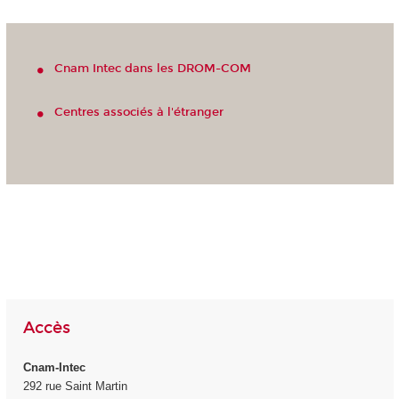
Cnam Intec dans les DROM-COM
Centres associés à l'étranger
Accès
Cnam-Intec
292 rue Saint Martin