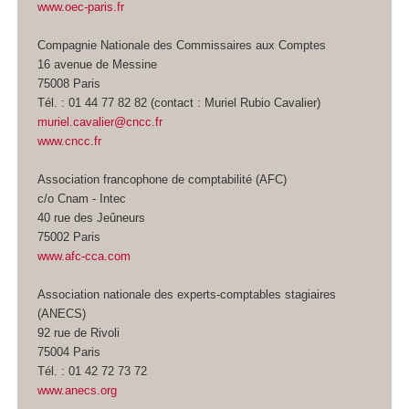
www.oec-paris.fr
Compagnie Nationale des Commissaires aux Comptes
16 avenue de Messine
75008 Paris
Tél. : 01 44 77 82 82 (contact : Muriel Rubio Cavalier)
muriel.cavalier@cncc.fr
www.cncc.fr
Association francophone de comptabilité (AFC)
c/o Cnam - Intec
40 rue des Jeûneurs
75002 Paris
www.afc-cca.com
Association nationale des experts-comptables stagiaires
(ANECS)
92 rue de Rivoli
75004 Paris
Tél. : 01 42 72 73 72
www.anecs.org