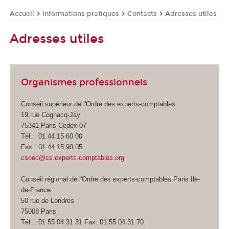
Informations pratiques
Contacts
Adresses utiles
Accueil
Adresses utiles
Organismes professionnels
Conseil supérieur de l'Ordre des experts-comptables
19,rue Cognacq-Jay
75341 Paris Cedex 07
Tél. : 01 44 15 60 00
Fax.: 01 44 15 90 05
csoec@cs.experts-comptables.org
Conseil régional de l'Ordre des experts-comptables Paris Ile-
de-France
50 rue de Londres
75008 Paris
Tél. : 01 55 04 31 31 Fax: 01 55 04 31 70