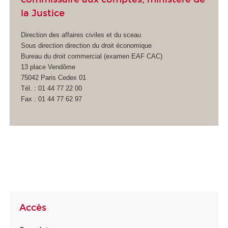
la Justice
Direction des affaires civiles et du sceau
Sous direction direction du droit économique
Bureau du droit commercial (examen EAF CAC)
13 place Vendôme
75042 Paris Cedex 01
Tél. : 01 44 77 22 00
Fax : 01 44 77 62 97
Accès