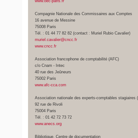
www.oec-paris.fr
Compagnie Nationale des Commissaires aux Comptes
16 avenue de Messine
75008 Paris
Tél. : 01 44 77 82 82 (contact : Muriel Rubio Cavalier)
muriel.cavalier@cncc.fr
www.cncc.fr
Association francophone de comptabilité (AFC)
c/o Cnam - Intec
40 rue des Jeûneurs
75002 Paris
www.afc-cca.com
Association nationale des experts-comptables stagiaire
92 rue de Rivoli
75004 Paris
Tél. : 01 42 72 73 72
www.anecs.org
Bibliotique, Centre de documentation