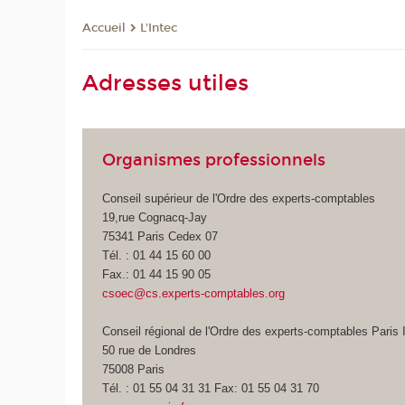
L'Intec
Accueil
Adresses utiles
Organismes professionnels
Conseil supérieur de l'Ordre des experts-comptables
19,rue Cognacq-Jay
75341 Paris Cedex 07
Tél. : 01 44 15 60 00
Fax.: 01 44 15 90 05
csoec@cs.experts-comptables.org
Conseil régional de l'Ordre des experts-comptables Paris 
50 rue de Londres
75008 Paris
Tél. : 01 55 04 31 31 Fax: 01 55 04 31 70