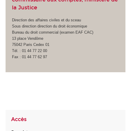
la Justice
Direction des affaires civiles et du sceau
Sous direction direction du droit économique
Bureau du droit commercial (examen EAF CAC)
13 place Vendôme
75042 Paris Cedex 01
Tél. : 01 44 77 22 00
Fax : 01 44 77 62 97
Accès