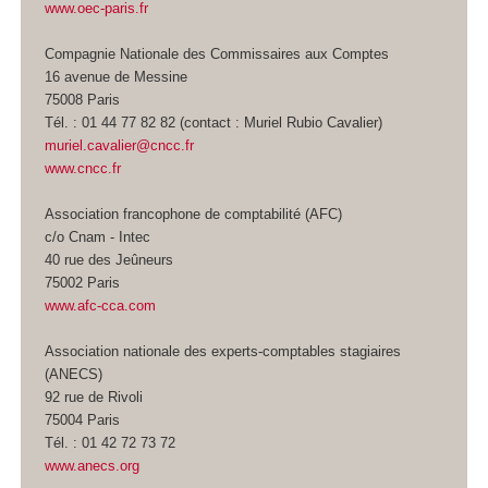
www.oec-paris.fr
Compagnie Nationale des Commissaires aux Comptes
16 avenue de Messine
75008 Paris
Tél. : 01 44 77 82 82 (contact : Muriel Rubio Cavalier)
muriel.cavalier@cncc.fr
www.cncc.fr
Association francophone de comptabilité (AFC)
c/o Cnam - Intec
40 rue des Jeûneurs
75002 Paris
www.afc-cca.com
Association nationale des experts-comptables stagiaires
(ANECS)
92 rue de Rivoli
75004 Paris
Tél. : 01 42 72 73 72
www.anecs.org