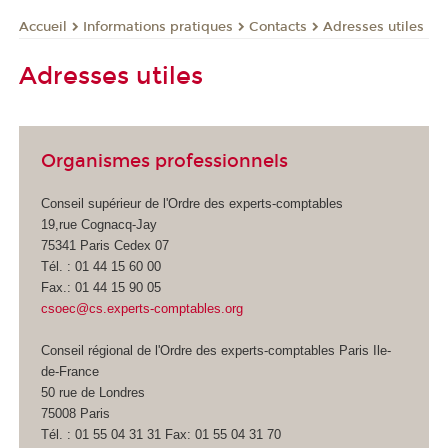
Informations pratiques
Contacts
Adresses utiles
Accueil
Adresses utiles
Organismes professionnels
Conseil supérieur de l'Ordre des experts-comptables
19,rue Cognacq-Jay
75341 Paris Cedex 07
Tél. : 01 44 15 60 00
Fax.: 01 44 15 90 05
csoec@cs.experts-comptables.org
Conseil régional de l'Ordre des experts-comptables Paris Ile-
de-France
50 rue de Londres
75008 Paris
Tél. : 01 55 04 31 31 Fax: 01 55 04 31 70