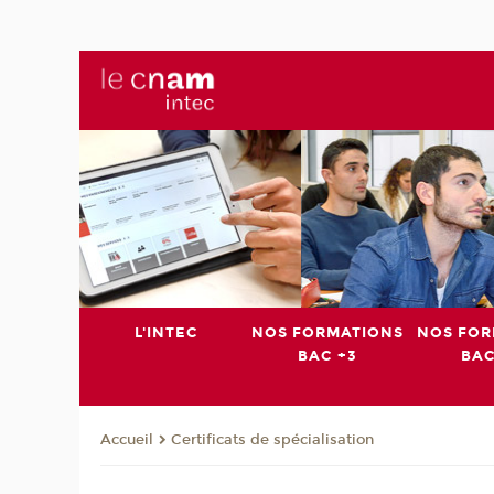
L'INTEC
NOS FORMATIONS
NOS FOR
BAC +3
BAC
Certificats de spécialisation
Accueil