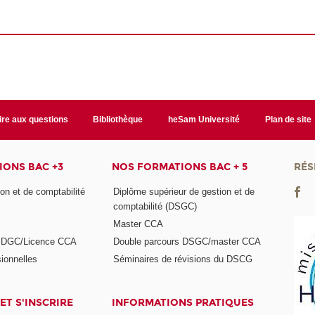
ire aux questions
Bibliothèque
heSam Université
Plan de site
ONS BAC +3
NOS FORMATIONS BAC + 5
RÉS
on et de comptabilité
Diplôme supérieur de gestion et de
comptabilité (DSGC)
Master CCA
s DGC/Licence CCA
Double parcours DSGC/master CCA
ionnelles
Séminaires de révisions du DSCG
ET S'INSCRIRE
INFORMATIONS PRATIQUES