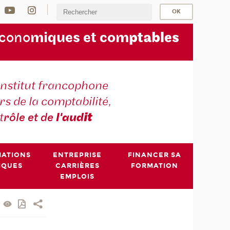
écono
miques et com
ptables
institut francophone
s de la comptabilité,
t
rôle et de
l'aud
it
MATIONS
ENTREPRISE
FINANCER SA
IQUES
CARRIÈRES
FORMATION
EMPLOIS