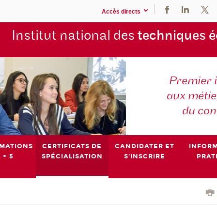
Accès directs
Institut national des
techniques 
Premier 
aux métier
du con
MATIONS
CERTIFICATS DE
CANDIDATER ET
INFOR
 + 5
SPÉCIALISATION
S'INSCRIRE
PRAT