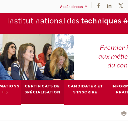
Accès directs
Institut national des
techniques 
Premier 
aux métier
du con
MATIONS
CERTIFICATS DE
CANDIDATER ET
INFOR
 + 5
SPÉCIALISATION
S'INSCRIRE
PRAT