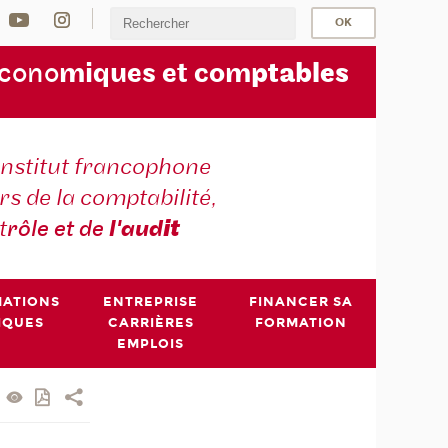
écono
miques et com
ptables
institut francophone
s de la comptabilité,
t
rôle et de
l'aud
it
MATIONS
ENTREPRISE
FINANCER SA
IQUES
CARRIÈRES
FORMATION
EMPLOIS