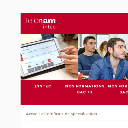
L'INTEC
NOS FORMATIONS
NOS FOR
BAC +3
BAC
Certificats de spécialisation
Accueil