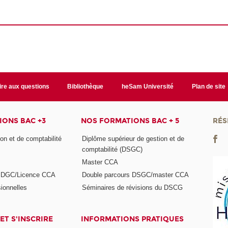
ire aux questions
Bibliothèque
heSam Université
Plan de site
ONS BAC +3
NOS FORMATIONS BAC + 5
RÉS
on et de comptabilité
Diplôme supérieur de gestion et de
comptabilité (DSGC)
Master CCA
s DGC/Licence CCA
Double parcours DSGC/master CCA
ionnelles
Séminaires de révisions du DSCG
ET S'INSCRIRE
INFORMATIONS PRATIQUES