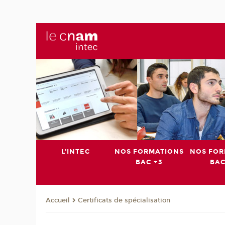
L'INTEC
NOS FORMATIONS
NOS FOR
BAC +3
BAC
Certificats de spécialisation
Accueil