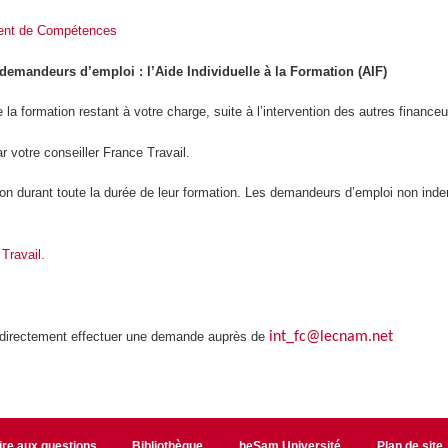
ment de Compétences
demandeurs d’emploi : l’Aide Individuelle à la Formation (AIF)
de la formation restant à votre charge, suite à l’intervention des autres financeu
ar votre conseiller France Travail.
on durant toute la durée de leur formation. Les demandeurs d’emploi non ind
Travail.
ez directement effectuer une demande auprès de
int_fc@lecnam.net
ire aux questions
Bibliothèque
heSam Université
Plan de site