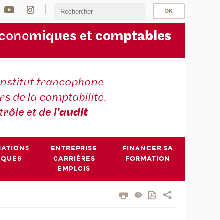
écono
miques et com
ptables
institut francophone
s de la comptabilité,
t
rôle et de
l'aud
it
MATIONS
ENTREPRISE
FINANCER SA
IQUES
CARRIÈRES
FORMATION
EMPLOIS