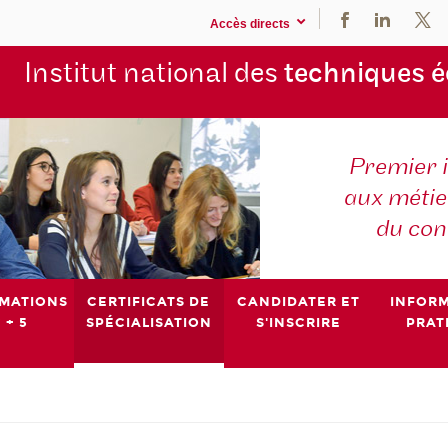
Accès directs
Institut national des
techniques 
Premier 
aux métier
du con
MATIONS
CERTIFICATS DE
CANDIDATER ET
INFOR
 + 5
SPÉCIALISATION
S'INSCRIRE
PRAT