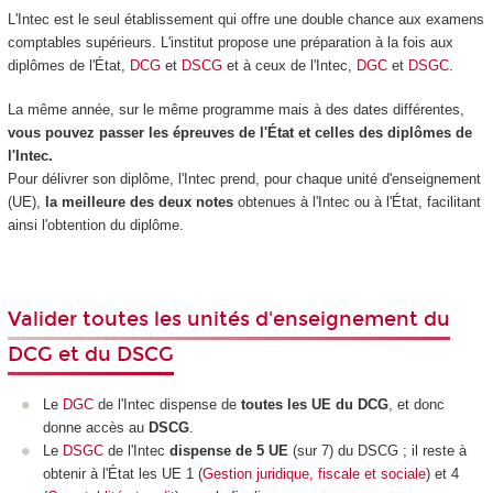
L'Intec est le seul établissement qui offre une double chance aux examens
comptables supérieurs. L'institut propose une préparation à la fois aux
diplômes de l'État,
DCG
et
DSCG
et à ceux de l'Intec,
DGC
et
DSGC
.
La même année, sur le même programme mais à des dates différentes,
vous pouvez passer les épreuves de l'État et celles des diplômes de
l'Intec.
Pour délivrer son diplôme, l'Intec prend, pour chaque unité d'enseignement
(UE),
la meilleure des deux notes
obtenues à l'Intec ou à l'État, facilitant
ainsi l'obtention du diplôme.
Valider toutes les unités d'enseignement du
DCG et du DSCG
Le
DGC
de l'Intec dispense de
toutes les UE du DCG
, et donc
donne accès au
DSCG
.
Le
DSGC
de l'Intec
dispense de 5 UE
(sur 7) du DSCG ; il reste à
obtenir à l'État les UE 1 (
Gestion juridique, fiscale et sociale
) et 4