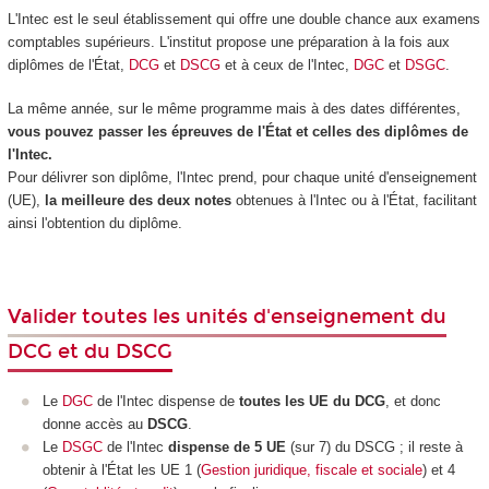
L'Intec est le seul établissement qui offre une double chance aux examens
comptables supérieurs. L'institut propose une préparation à la fois aux
diplômes de l'État,
DCG
et
DSCG
et à ceux de l'Intec,
DGC
et
DSGC
.
La même année, sur le même programme mais à des dates différentes,
vous pouvez passer les épreuves de l'État et celles des diplômes de
l'Intec.
Pour délivrer son diplôme, l'Intec prend, pour chaque unité d'enseignement
(UE),
la meilleure des deux notes
obtenues à l'Intec ou à l'État, facilitant
ainsi l'obtention du diplôme.
Valider toutes les unités d'enseignement du
DCG et du DSCG
Le
DGC
de l'Intec dispense de
toutes les UE du DCG
, et donc
donne accès au
DSCG
.
Le
DSGC
de l'Intec
dispense de 5 UE
(sur 7) du DSCG ; il reste à
obtenir à l'État les UE 1 (
Gestion juridique, fiscale et sociale
) et 4