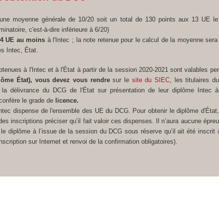
 une moyenne générale de 10/20 soit un total de 130 points aux 13 UE l
minatoire, c'est-à-dire inférieure à 6/20)
4 UE au moins
à l'Intec ; la note retenue pour le calcul de la moyenne sera 
s Intec, État.
btenues à l'Intec et à l'État à partir de la session 2020-2021 sont valables pe
lôme État), vous devez vous rendre
sur le
site du SIEC
, les titulaires 
la délivrance du DCG de l'État sur présentation de leur diplôme Intec à
onfère le grade de
licence.
tec dispense de l'ensemble des UE du DCG. Pour obtenir le diplôme d'État,
s inscriptions préciser qu’il fait valoir ces dispenses. Il n’aura aucune épre
r le diplôme à l’issue de la session du DCG sous réserve qu’il ait été inscrit 
cription sur Internet et renvoi de la confirmation obligatoires).