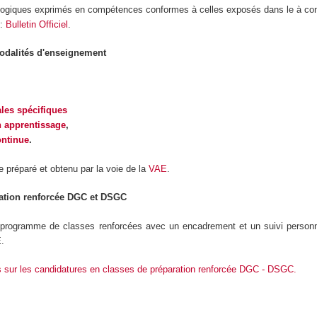
gogiques exprimés en compétences conformes à celles exposés dans le à con
 :
Bulletin Officiel
.
modalités d'enseignement
ales spécifiques
 apprentissage
,
ontinue
.
e préparé et obtenu par la voie de la
VAE
.
ation renforcée DGC et DSGC
 programme de classes renforcées avec un encadrement et un suivi personn
.
s sur les candidatures en classes de préparation renforcée DGC - DSGC.