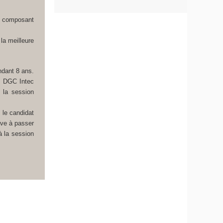
e composant
la meilleure
ndant 8 ans.
du DGC Intec
 la session
 le candidat
uve à passer
à la session