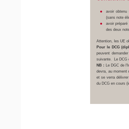
avoir obtenu
(sans note éli
avoir préparé
des deux note
Attention, les UE o
Pour le DCG (dip
peuvent demander 
suivante.
Le DCG c
NB :
Le DGC de l'In
devra, au moment de
et se verra délivre
du DCG en cours (ins