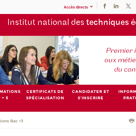
Accès directs
Institut national des
techniques 
Premier 
aux métier
du con
MATIONS
CERTIFICATS DE
CANDIDATER ET
INFOR
 + 5
SPÉCIALISATION
S'INSCRIRE
PRAT
ions Bac +3