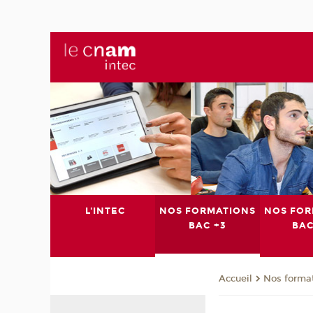
L'INTEC
NOS FORMATIONS
NOS FOR
BAC +3
BAC
Nos format
Accueil