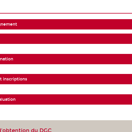
ignement
mation
 inscriptions
aluation
d'obtention du DGC