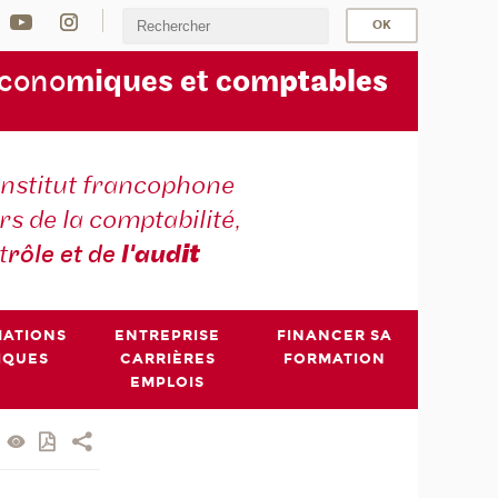
écono
miques et com
ptables
institut francophone
s de la comptabilité,
t
rôle et de
l'aud
it
MATIONS
ENTREPRISE
FINANCER SA
IQUES
CARRIÈRES
FORMATION
EMPLOIS