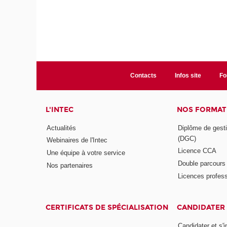
Contacts
Infos site
Fo
L'INTEC
NOS FORMATI
Actualités
Diplôme de gesti
(DGC)
Webinaires de l'Intec
Licence CCA
Une équipe à votre service
Double parcour
Nos partenaires
Licences profess
CERTIFICATS DE SPÉCIALISATION
CANDIDATER 
Candidater et s'i