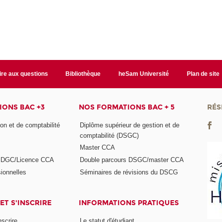
ire aux questions
Bibliothèque
heSam Université
Plan de site
ONS BAC +3
NOS FORMATIONS BAC + 5
RÉS
on et de comptabilité
Diplôme supérieur de gestion et de
comptabilité (DSGC)
Master CCA
s DGC/Licence CCA
Double parcours DSGC/master CCA
ionnelles
Séminaires de révisions du DSCG
ET S'INSCRIRE
INFORMATIONS PRATIQUES
nscrire
Le statut d'étudiant