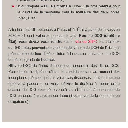
c'est-à-dire inférieure à 6/20)
avoir préparé
4 UE au moins
à l'Intec ; la note retenue pour
le calcul de la moyenne sera la meilleure des deux notes
Intec, État.
Attention, les UE obtenues à l'Intec et à l'État à partir de la session
2020-2021 sont valables pendant 8 ans.
Pour le DCG (diplôme
État), vous devez vous rendre
sur le
site du SIEC
, les titulaires
du DGC Intec peuvent demander la délivrance du DCG de l'État sur
présentation de leur diplôme Intec à la session suivante.
Le DCG
confère le grade de
licence.
NB :
Le DGC de l'Intec dispense de l'ensemble des UE du DCG.
Pour obtenir le diplôme d'État, le candidat devra, au moment des
inscriptions préciser qu’il fait valoir ces dispenses. Il n’aura aucune
épreuve à passer et se verra délivrer le diplôme à l’issue de la
session du DCG sous réserve qu’il ait été inscrit à la session du
DCG en cours (inscription sur Internet et renvoi de la confirmation
obligatoires).