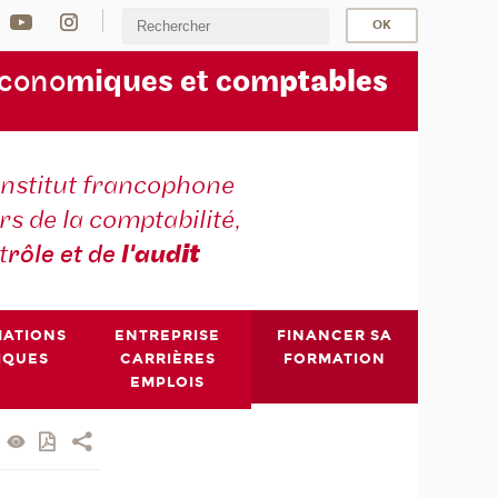
écono
miques et com
ptables
institut francophone
s de la comptabilité,
t
rôle et de
l'aud
it
MATIONS
ENTREPRISE
FINANCER SA
IQUES
CARRIÈRES
FORMATION
EMPLOIS