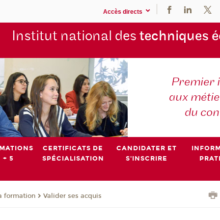
Accès directs
Institut national des
techniques 
Premier 
aux métier
du con
MATIONS
CERTIFICATS DE
CANDIDATER ET
INFOR
 + 5
SPÉCIALISATION
S'INSCRIRE
PRAT
a formation
Valider ses acquis