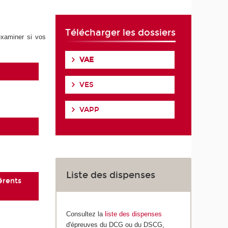
Télécharger les dossiers
’examiner si vos
VAE
VES
VAPP
Liste des dispenses
férents
Consultez la
liste des dispenses
d'épreuves du DCG ou du DSCG,