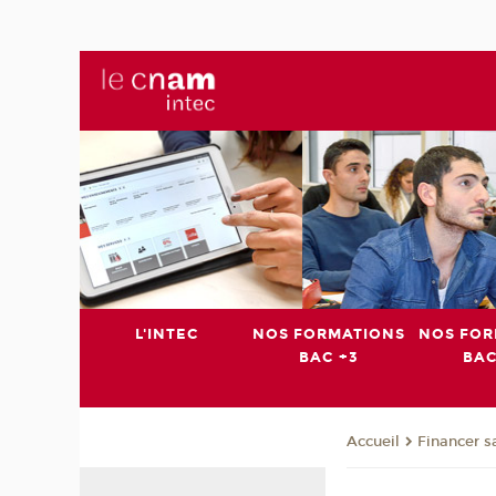
L'INTEC
NOS FORMATIONS
NOS FOR
BAC +3
BAC
Financer s
Accueil