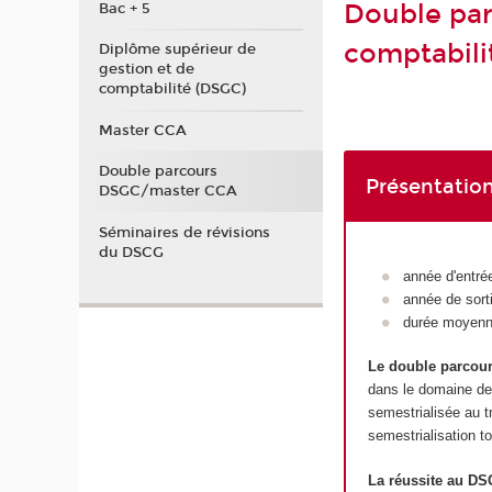
Double par
Bac + 5
comptabili
Diplôme supérieur de
gestion et de
comptabilité (DSGC)
Master CCA
Double parcours
Présentation
DSGC/master CCA
Séminaires de révisions
du DSCG
année d'entrée
année de sort
durée moyenn
Le double parcou
dans le domaine de 
semestrialisée au t
semestrialisation 
La réussite au DS