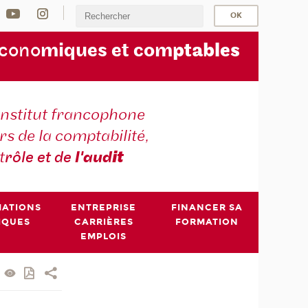
écono
miques et com
ptables
institut francophone
s de la comptabilité,
t
rôle et de
l'aud
it
MATIONS
ENTREPRISE
FINANCER SA
IQUES
CARRIÈRES
FORMATION
EMPLOIS