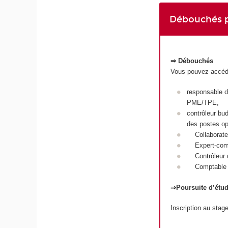
Débouchés p
⇒ Débouchés
Vous pouvez accéder
responsable d
PME/TPE,
contrôleur bud
des postes op
Collaborateur
Expert-compt
Contrôleur de 
Comptable ju
⇒Poursuite d’étu
Inscription au stag