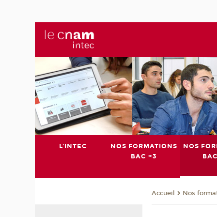
L'INTEC
NOS FORMATIONS
NOS FOR
BAC +3
BAC
Nos format
Accueil