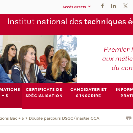
Accès directs
Institut national des
techniques 
Premier 
aux métier
du con
MATIONS
CERTIFICATS DE
CANDIDATER ET
INFOR
 + 5
SPÉCIALISATION
S'INSCRIRE
PRAT
ions Bac + 5
Double parcours DSGC/master CCA