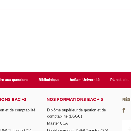
ire aux questions
Bibliothèque
heSam Université
Plan de site
ONS BAC +3
NOS FORMATIONS BAC + 5
RÉS
on et de comptabilité
Diplôme supérieur de gestion et de
comptabilité (DSGC)
Master CCA
s DGC/Licence CCA
Double parcours DSGC/master CCA