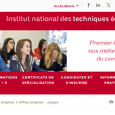
Accès directs
Institut national des
techniques 
Premier 
aux métier
du con
MATIONS
CERTIFICATS DE
CANDIDATER ET
INFOR
 + 5
SPÉCIALISATION
S'INSCRIRE
PRAT
- emplois
Offres emplois - stages