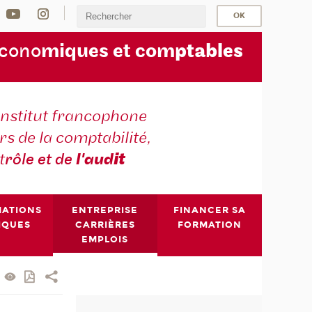
écono
miques et com
ptables
institut francophone
s de la comptabilité,
t
rôle et de
l'aud
it
MATIONS
ENTREPRISE
FINANCER SA
IQUES
CARRIÈRES
FORMATION
EMPLOIS