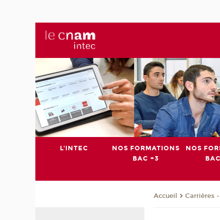
L'INTEC
NOS FORMATIONS
NOS FOR
BAC +3
BAC
Carrières 
Accueil