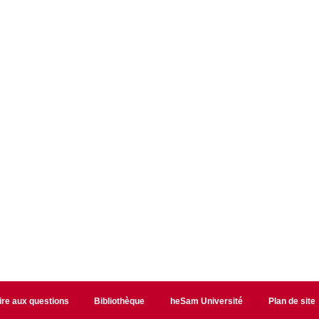
ire aux questions
Bibliothèque
heSam Université
Plan de site