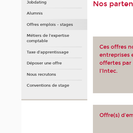
Nos parten
Jobdating
Alumnis
Offres emplois - stages
Métiers de l'expertise
comptable
Ces offres n
Taxe d'apprentissage
entreprises
offertes par 
Déposer une offre
l'Intec.
Nous recrutons
Conventions de stage
Offre(s) d'e