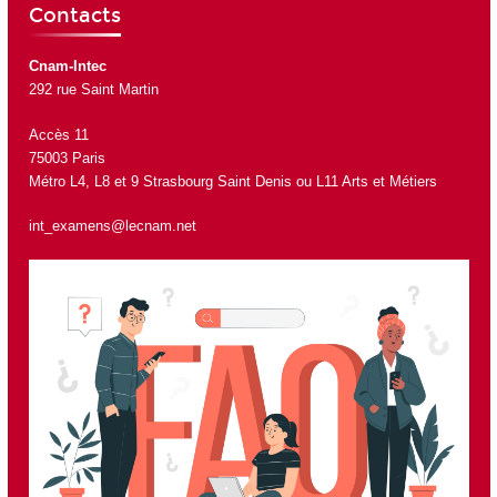
Contacts
Cnam-Intec
292 rue Saint Martin
Accès 11
75003 Paris
Métro L4, L8 et 9 Strasbourg Saint Denis ou L11 Arts et Métiers
int_examens@lecnam.net