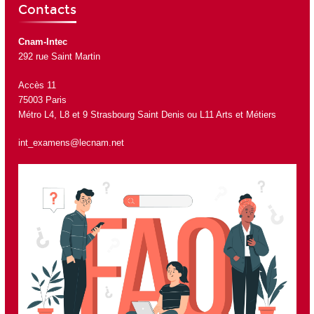
Contacts
Cnam-Intec
292 rue Saint Martin
Accès 11
75003 Paris
Métro L4, L8 et 9 Strasbourg Saint Denis ou L11 Arts et Métiers
int_examens@lecnam.net