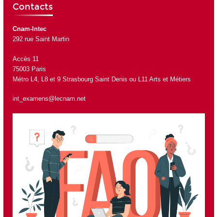
Contacts
Cnam-Intec
292 rue Saint Martin
Accès 11
75003 Paris
Métro L4, L8 et 9 Strasbourg Saint Denis ou L11 Arts et Métiers
int_examens@lecnam.net