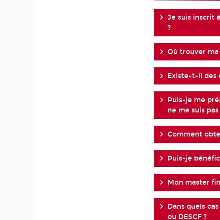
Je suis inscrit
?
Où trouver ma
Existe-t-il de
Puis-je me pré
ne me suis pas
Comment obteni
Puis-je bénéfi
Mon master fin
Dans quels cas
ou DESCF ?