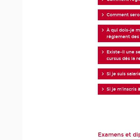
Comment seront
À qui dois-je m
règlement des f
Existe-il une s
cursus dès la r
Si je suis salar
Si je m’inscris
Examens et di