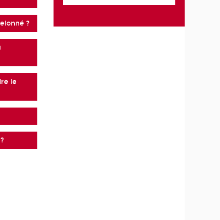
helonné ?
u
dre le
 ?