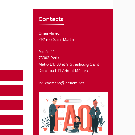
Contacts
Cnam-Intec
292 rue Saint Martin
Accès 11
75003 Paris
Métro L4, L8 et 9 Strasbourg Saint
Denis ou L11 Arts et Métiers
int_examens@lecnam.net