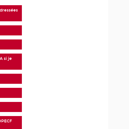
adressées
 si je
 DPECF