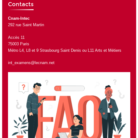
Contacts
Cnam-Intec
292 rue Saint Martin
Accès 11
75003 Paris
Métro L4, L8 et 9 Strasbourg Saint Denis ou L11 Arts et Métiers
int_examens@lecnam.net