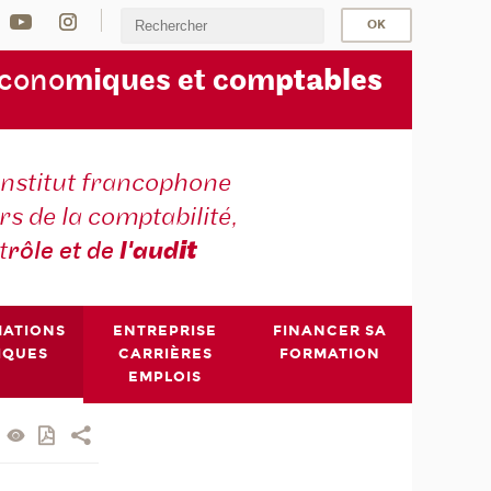
écono
miques et com
ptables
institut francophone
s de la comptabilité,
t
rôle et de
l'aud
it
MATIONS
ENTREPRISE
FINANCER SA
IQUES
CARRIÈRES
FORMATION
EMPLOIS