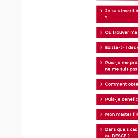
Je suis inscrit
?
Où trouver ma
Existe-t-il de
Puis-je me pré
ne me suis pas
Comment obteni
Puis-je bénéfi
Mon master fin
Dans quels cas
ou DESCF ?