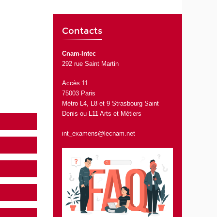
Contacts
Cnam-Intec
292 rue Saint Martin
Accès 11
75003 Paris
Métro L4, L8 et 9 Strasbourg Saint
Denis ou L11 Arts et Métiers
int_examens@lecnam.net