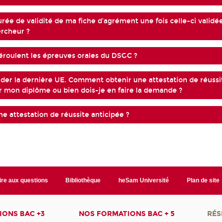
urée de validité de ma fiche d’agrément une fois celle-ci validé
rcheur ?
roulent les épreuves orales du DSGC ?
lider la dernière UE. Comment obtenir une attestation de réussi
ir mon diplôme ou bien dois-je en faire la demande ?
e attestation de réussite anticipée ?
ire aux questions
Bibliothèque
heSam Université
Plan de site
ONS BAC +3
NOS FORMATIONS BAC + 5
RÉS