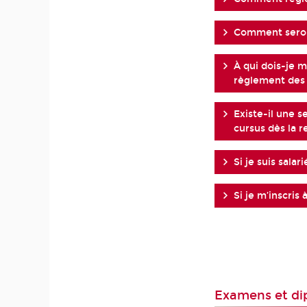
Comment seront
À qui dois-je m
règlement des f
Existe-il une s
cursus dès la r
Si je suis salar
Si je m’inscris
Examens et di