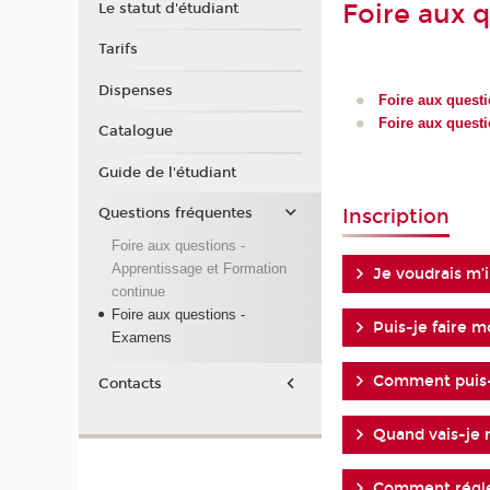
Foire aux 
Le statut d'étudiant
Tarifs
Dispenses
Foire aux questi
Foire aux quest
Catalogue
Guide de l'étudiant
Inscription
Questions fréquentes
Foire aux questions -
Apprentissage et Formation
Je voudrais m’i
continue
Foire aux questions -
Puis-je faire m
Examens
Comment puis-j
Contacts
Quand vais-je 
Comment régler