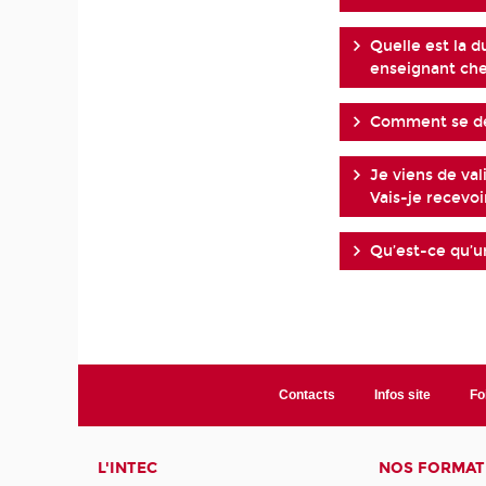
Quelle est la d
enseignant che
Comment se dé
Je viens de va
Vais-je recevo
Qu’est-ce qu’un
Contacts
Infos site
Fo
L'INTEC
NOS FORMATI