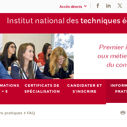
Accès directs
Institut national des
techniques 
Premier 
aux métier
du con
MATIONS
CERTIFICATS DE
CANDIDATER ET
INFOR
 + 5
SPÉCIALISATION
S'INSCRIRE
PRAT
ns pratiques
FAQ