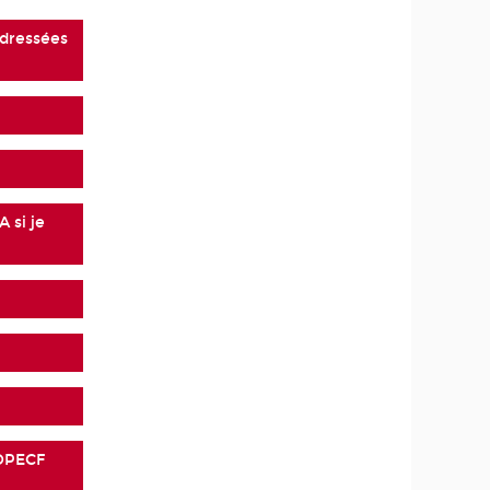
adressées
 si je
 DPECF