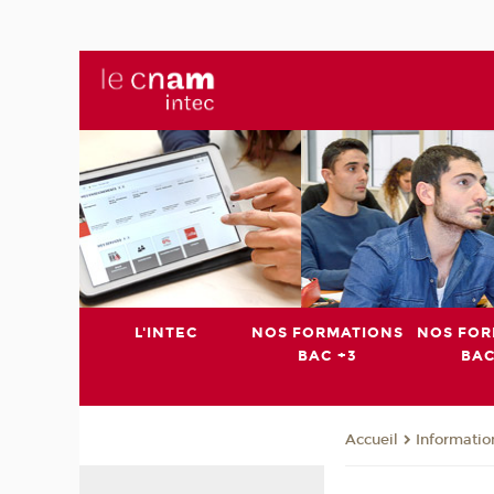
L'INTEC
NOS FORMATIONS
NOS FOR
BAC +3
BAC
Informatio
Accueil