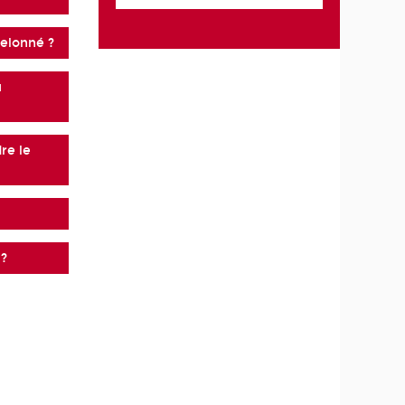
helonné ?
u
dre le
 ?