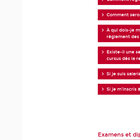
Comment seront
À qui dois-je m
règlement des f
Existe-il une s
cursus dès la r
Si je suis salar
Si je m’inscris
Examens et di