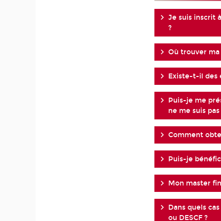
Je suis inscrit
?
Où trouver ma
Existe-t-il de
Puis-je me pré
ne me suis pas
Comment obteni
Puis-je bénéfi
Mon master fin
Dans quels cas
ou DESCF ?