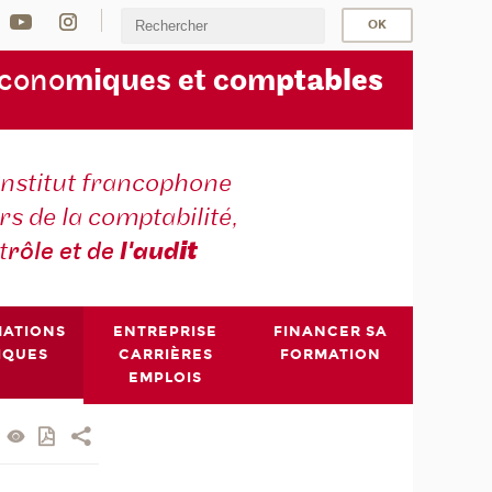
écono
miques et com
ptables
institut francophone
s de la comptabilité,
t
rôle et de
l'aud
it
MATIONS
ENTREPRISE
FINANCER SA
IQUES
CARRIÈRES
FORMATION
EMPLOIS