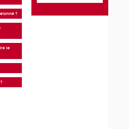
helonné ?
u
dre le
 ?