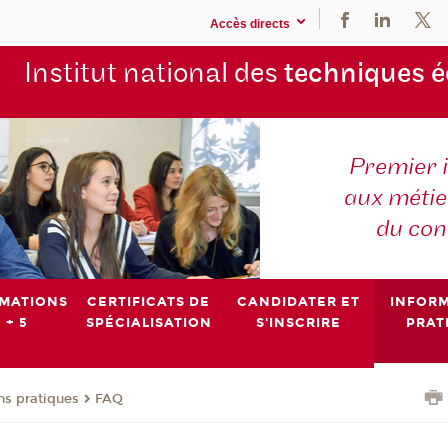
Accès directs
Institut national des
techniques 
Premier 
aux métier
du con
MATIONS
CERTIFICATS DE
CANDIDATER ET
INFOR
 + 5
SPÉCIALISATION
S'INSCRIRE
PRAT
ns pratiques
FAQ