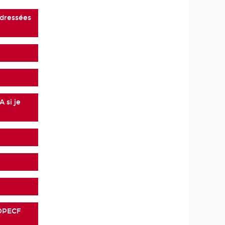
adressées
 si je
 DPECF