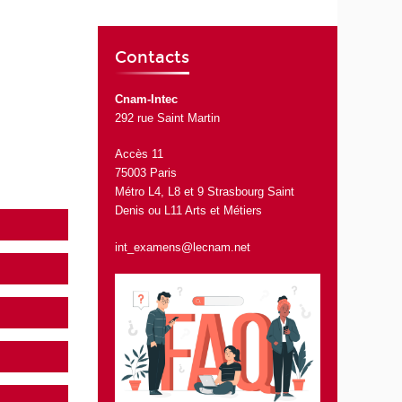
Contacts
Cnam-Intec
292 rue Saint Martin
Accès 11
75003 Paris
Métro L4, L8 et 9 Strasbourg Saint
Denis ou L11 Arts et Métiers
int_examens@lecnam.net