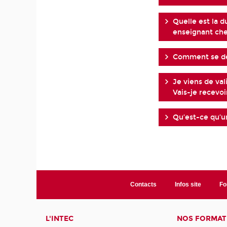
Quelle est la d
enseignant che
Comment se dé
Je viens de va
Vais-je recevo
Qu’est-ce qu’un
Contacts
Infos site
Fo
L'INTEC
NOS FORMATI