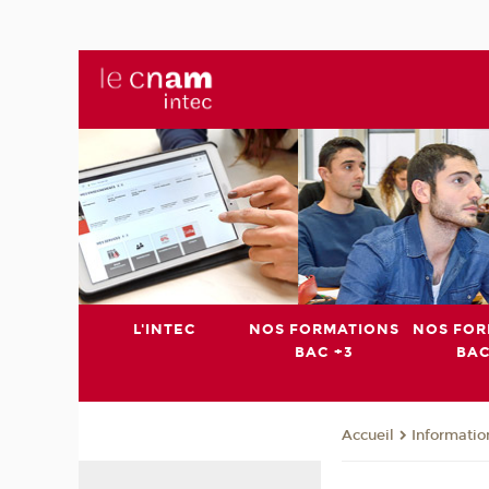
L'INTEC
NOS FORMATIONS
NOS FOR
BAC +3
BAC
Informatio
Accueil