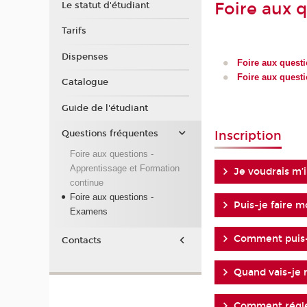
Foire aux 
Le statut d'étudiant
Tarifs
Dispenses
Foire aux questi
Foire aux quest
Catalogue
Guide de l'étudiant
Inscription
Questions fréquentes
Foire aux questions -
Apprentissage et Formation
Je voudrais m’i
continue
Foire aux questions -
Puis-je faire m
Examens
Comment puis-j
Contacts
Quand vais-je 
Comment régler