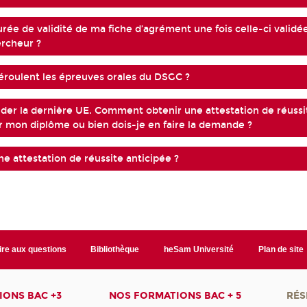
urée de validité de ma fiche d’agrément une fois celle-ci validé
rcheur ?
roulent les épreuves orales du DSGC ?
lider la dernière UE. Comment obtenir une attestation de réussi
ir mon diplôme ou bien dois-je en faire la demande ?
e attestation de réussite anticipée ?
ire aux questions
Bibliothèque
heSam Université
Plan de site
ONS BAC +3
NOS FORMATIONS BAC + 5
RÉS