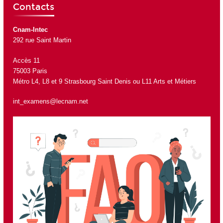
Contacts
Cnam-Intec
292 rue Saint Martin
Accès 11
75003 Paris
Métro L4, L8 et 9 Strasbourg Saint Denis ou L11 Arts et Métiers
int_examens@lecnam.net