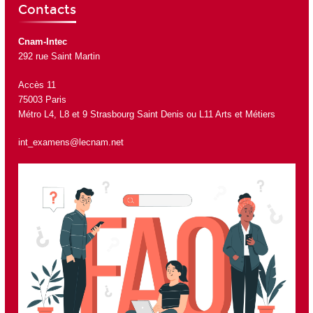
Contacts
Cnam-Intec
292 rue Saint Martin
Accès 11
75003 Paris
Métro L4, L8 et 9 Strasbourg Saint Denis ou L11 Arts et Métiers
int_examens@lecnam.net