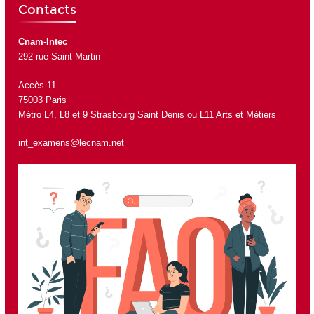
Contacts
Cnam-Intec
292 rue Saint Martin
Accès 11
75003 Paris
Métro L4, L8 et 9 Strasbourg Saint Denis ou L11 Arts et Métiers
int_examens@lecnam.net