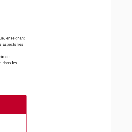
que, enseignant
s aspects liés
ein de
le dans les
c