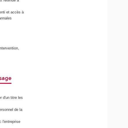
st retenue à
nti et accès à
annales
ntervention,
ssage
d'un titre les
ersonnel de la
 l'entreprise