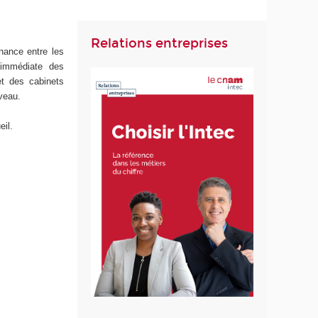
Relations entreprises
nance entre les
 immédiate des
et des cabinets
veau.
eil.