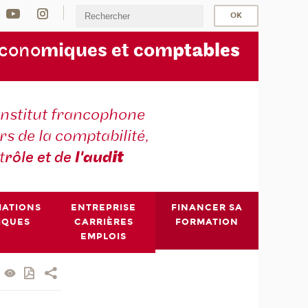
écono
miques et com
ptables
institut francophone
s de la comptabilité,
t
rôle et de
l'aud
it
MATIONS
ENTREPRISE
FINANCER SA
IQUES
CARRIÈRES
FORMATION
EMPLOIS