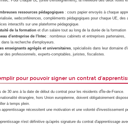
à l'Intec. Pour chaque UE (unité d'enseignement), la meilleure des deux notes e
ombreuses ressources pédagogiques
: cours papier envoyés à chaque appre
érialisée, webconférences, compléments pédagogiques pour chaque UE, des 
ces interactifs sur une plateforme pédagogique.
atuité de la formation
et d'un salaire tout au long de la durée de la formation
eau d'entreprise de l'Intec
: nombreux cabinets et entreprises partenaires,
ans la recherche d'employeurs.
es enseignants agrégés et universitaires
, spécialisés dans leur domaine d'i
r des professionnels, experts-comptables, juristes, fiscalistes.
emplir pour pouvoir signer un contrat d'apprenti
 de 30 ans à la date de début du contrat pour les résidents d'Île-de-France.
nationalité étrangère, hors Union européenne, doivent obligatoirement disposer 
iller à temps plein.
 apprentissage nécessitent une motivation et une volonté d'investissement p
prentissage n'est définitive qu'après signature du contrat d'apprentissage avec