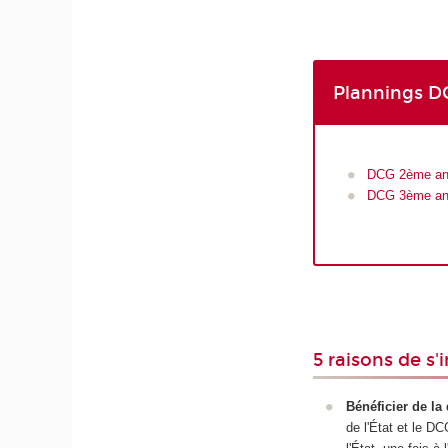
Plannings 
DCG 2ème a
DCG 3ème a
5 raisons de s'
Bénéficier de l
de l'État et le D