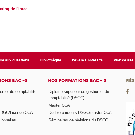
ating de l'Intec
ire aux questions
Bibliothèque
heSam Université
Plan de site
ONS BAC +3
NOS FORMATIONS BAC + 5
RÉS
on et de comptabilité
Diplôme supérieur de gestion et de
comptabilité (DSGC)
Master CCA
s DGC/Licence CCA
Double parcours DSGC/master CCA
ionnelles
Séminaires de révisions du DSCG