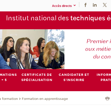
Accès directs
Institut national des
techniques 
Premier 
aux métier
du con
MATIONS
CERTIFICATS DE
CANDIDATER ET
INFOR
 + 5
SPÉCIALISATION
S'INSCRIRE
PRAT
a formation
Formation en apprentissage