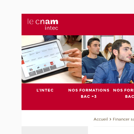
L'INTEC
NOS FORMATIONS
NOS FOR
BAC +3
BAC
Financer s
Accueil