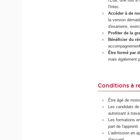
l'État, une fois 
l'Intec.
Accéder à de n
la version démat
d'examens, exerci
Profiter de la gr
Bénéficier du rés
accompagnement d
Être formé par d
mais également pa
Conditions à r
Être âgé de moins
Les candidats de 
autorisant à trava
Les formations en
part de l'apprenti.
L'admission en ap
d'accueil.