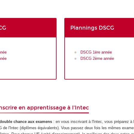
DCG
Plannings DSCG
nnée
DSCG 1
ère
année
nnée
DSCG 2ème année
inscrire en apprentissage à l'Intec
a double chance aux examens
: en vous inscrivant à l'Intec, vous préparez à 
CG de l'Intec (diplômes équivalents). Vous passez deux fois les mêmes exame