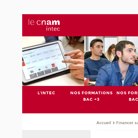
L'INTEC
NOS FORMATIONS
NOS FOR
BAC +3
BAC
Financer s
Accueil