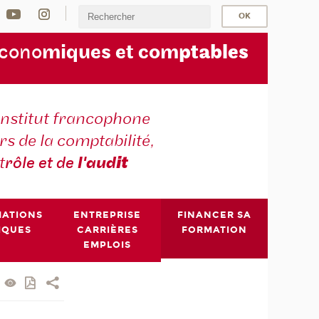
écono
miques et com
ptables
institut francophone
s de la comptabilité,
t
rôle et de
l'aud
it
MATIONS
ENTREPRISE
FINANCER SA
IQUES
CARRIÈRES
FORMATION
EMPLOIS