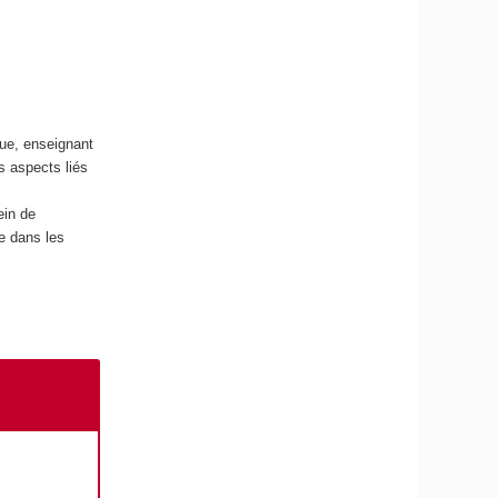
que, enseignant
s aspects liés
ein de
le dans les
c