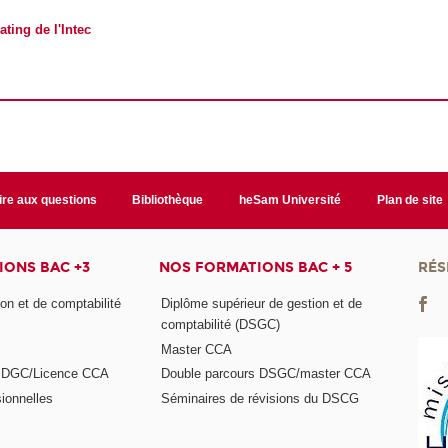
ating de l'Intec
ire aux questions
Bibliothèque
heSam Université
Plan de site
ONS BAC +3
NOS FORMATIONS BAC + 5
RÉS
on et de comptabilité
Diplôme supérieur de gestion et de
comptabilité (DSGC)
Master CCA
s DGC/Licence CCA
Double parcours DSGC/master CCA
ionnelles
Séminaires de révisions du DSCG