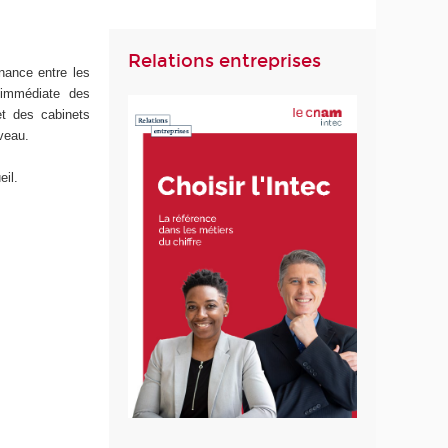
Relations entreprises
nance entre les
 immédiate des
et des cabinets
veau.
eil.