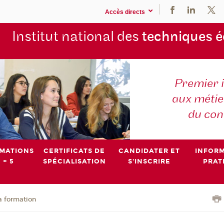
Accès directs
Institut national des
techniques 
Premier 
aux métier
du con
MATIONS
CERTIFICATS DE
CANDIDATER ET
INFOR
 + 5
SPÉCIALISATION
S'INSCRIRE
PRAT
a formation