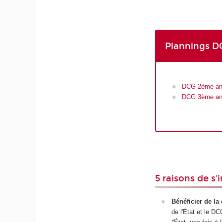
Plannings 
DCG 2ème a
DCG 3ème a
5 raisons de s'
Bénéficier de l
de l'État et le D