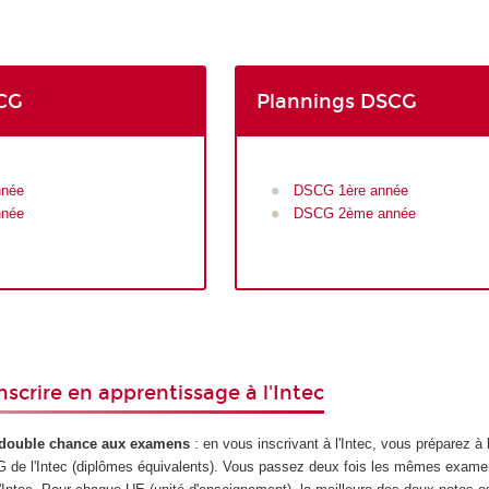
DCG
Plannings DSCG
nnée
DSCG 1
ère
année
nnée
DSCG 2ème année
inscrire en apprentissage à l'Intec
a double chance aux examens
: en vous inscrivant à l'Intec, vous préparez à 
CG de l'Intec (diplômes équivalents). Vous passez deux fois les mêmes exame