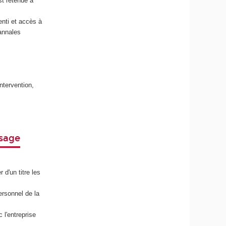
st retenue à
nti et accès à
annales
ntervention,
ssage
d'un titre les
ersonnel de la
 l'entreprise