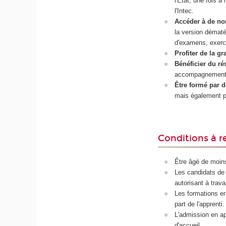
l'État, une fois 
l'Intec.
Accéder à de n
la version démat
d'examens, exerci
Profiter de la gr
Bénéficier du rés
accompagnement d
Être formé par d
mais également pa
Conditions à r
Être âgé de moins
Les candidats de 
autorisant à trava
Les formations en
part de l'apprenti.
L'admission en ap
d'accueil.