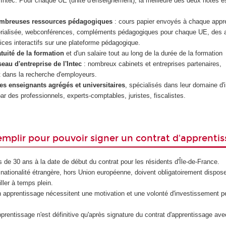
à l'Intec. Pour chaque UE (unité d'enseignement), la meilleure des deux notes e
ombreuses ressources pédagogiques
: cours papier envoyés à chaque appre
érialisée, webconférences, compléments pédagogiques pour chaque UE, des 
ces interactifs sur une plateforme pédagogique.
atuité de la formation
et d'un salaire tout au long de la durée de la formation
eau d'entreprise de l'Intec
: nombreux cabinets et entreprises partenaires,
ans la recherche d'employeurs.
es enseignants agrégés et universitaires
, spécialisés dans leur domaine d'i
r des professionnels, experts-comptables, juristes, fiscalistes.
emplir pour pouvoir signer un contrat d'apprenti
 de 30 ans à la date de début du contrat pour les résidents d'Île-de-France.
nationalité étrangère, hors Union européenne, doivent obligatoirement disposer 
iller à temps plein.
 apprentissage nécessitent une motivation et une volonté d'investissement p
prentissage n'est définitive qu'après signature du contrat d'apprentissage avec