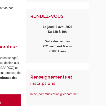
nt via nos
RENDEZ-VOUS
Le jeudi 9 avril 2026
De 13h à 19h
Salle des textiles
borateur
292 rue Saint Martin
75003 Paris
apprentissage?
ux dédiés aux
 CCA/ DCG) et
ous propose de
Renseignements et
 minutes des
inscriptions
intec_communication@lecnam.net
n