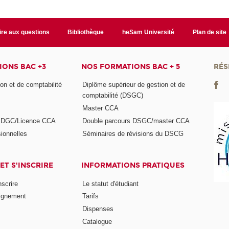
ire aux questions
Bibliothèque
heSam Université
Plan de site
ONS BAC +3
NOS FORMATIONS BAC + 5
RÉS
on et de comptabilité
Diplôme supérieur de gestion et de
comptabilité (DSGC)
Master CCA
s DGC/Licence CCA
Double parcours DSGC/master CCA
ionnelles
Séminaires de révisions du DSCG
ET S'INSCRIRE
INFORMATIONS PRATIQUES
nscrire
Le statut d'étudiant
ignement
Tarifs
Dispenses
Catalogue