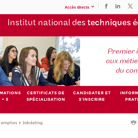
Accès directs
Institut national des
techniques 
Premier 
aux métier
du con
MATIONS
CERTIFICATS DE
CANDIDATER ET
INFOR
 + 5
SPÉCIALISATION
S'INSCRIRE
PRAT
- emplois
Jobdating