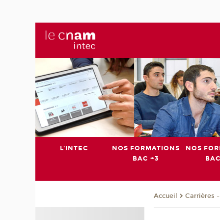
L'INTEC
NOS FORMATIONS
NOS FOR
BAC +3
BAC
Carrières 
Accueil