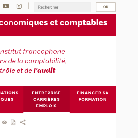
écono
miques et com
ptables
institut francophone
s de la comptabilité,
t
rôle et de
l'aud
it
MATIONS
ENTREPRISE
FINANCER SA
IQUES
CARRIÈRES
FORMATION
EMPLOIS