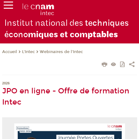
Institut national des
techniques
écono
miques et com
ptables
L'Intec
Webinaires de l'Intec
Accueil
2026
JPO en ligne - Offre de formation
Intec