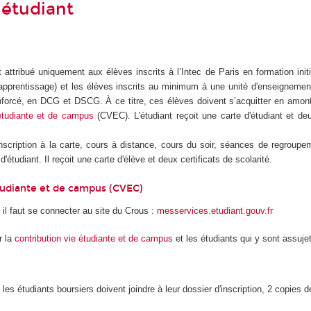
'étudiant
t attribué uniquement aux élèves inscrits à l’Intec de Paris en formation initi
 apprentissage) et les élèves inscrits au minimum à une unité d'enseignemen
nforcé, en DCG et DSCG. À ce titre, ces élèves doivent s’acquitter en amont 
 étudiante et de campus
(CVEC). L'étudiant reçoit une carte d'étudiant et deu
nscription à la carte, cours à distance, cours du soir, séances de regroupem
d'étudiant. Il reçoit une carte d'élève et deux certificats de scolarité.
tudiante et de campus (CVEC)
 il faut se connecter au site du Crous :
messervices.etudiant.gouv.fr
r la
contribution vie étudiante et de campus
et les étudiants qui y sont assujet
, les étudiants boursiers doivent joindre à leur dossier d'inscription, 2 copies d