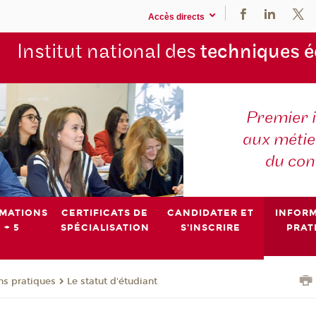
Accès directs
Institut national des
techniques 
Premier 
aux métier
du con
MATIONS
CERTIFICATS DE
CANDIDATER ET
INFOR
 + 5
SPÉCIALISATION
S'INSCRIRE
PRAT
ns pratiques
Le statut d'étudiant