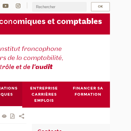
écono
miques et com
ptables
institut francophone
s de la comptabilité,
t
rôle et de
l'aud
it
MATIONS
ENTREPRISE
FINANCER SA
IQUES
CARRIÈRES
FORMATION
EMPLOIS