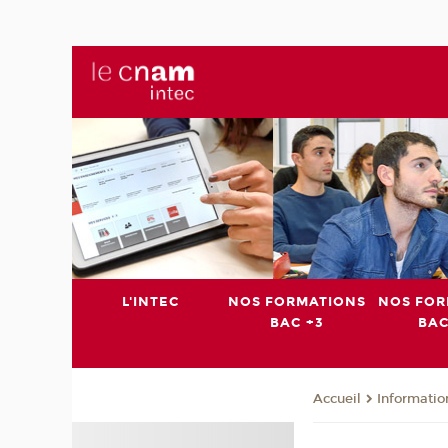
L'INTEC
NOS FORMATIONS
NOS FOR
BAC +3
BAC
Informatio
Accueil