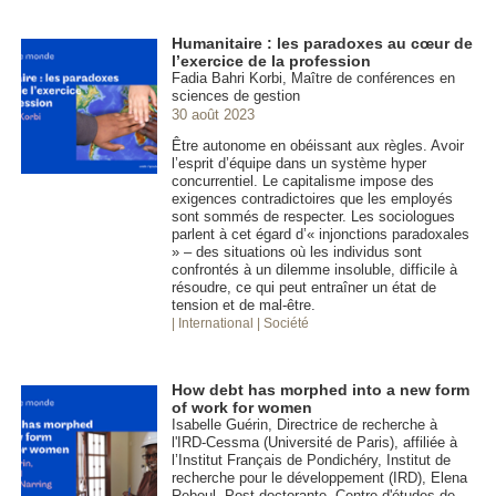
Humanitaire : les paradoxes au cœur de
l’exercice de la profession
Fadia Bahri Korbi, Maître de conférences en
sciences de gestion
30 août 2023
Être autonome en obéissant aux règles. Avoir
l’esprit d’équipe dans un système hyper
concurrentiel. Le capitalisme impose des
exigences contradictoires que les employés
sont sommés de respecter. Les sociologues
parlent à cet égard d’« injonctions paradoxales
» – des situations où les individus sont
confrontés à un dilemme insoluble, difficile à
résoudre, ce qui peut entraîner un état de
tension et de mal-être.
| International
| Société
How debt has morphed into a new form
of work for women
Isabelle Guérin, Directrice de recherche à
l'IRD-Cessma (Université de Paris), affiliée à
l’Institut Français de Pondichéry, Institut de
recherche pour le développement (IRD), Elena
Reboul, Post-doctorante, Centre d'études de