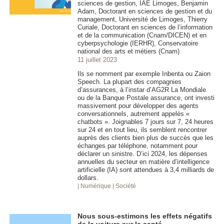
sciences de gestion, IAE Limoges, Benjamin
Adam, Doctorant en sciences de gestion et du
management, Université de Limoges, Thierry
Curiale, Doctorant en sciences de l’information
et de la communication (Cnam/DICEN) et en
cyberpsychologie (IERHR), Conservatoire
national des arts et métiers (Cnam)
11 juillet 2023
Ils se nomment par exemple Inbenta ou Zaion
Speech. La plupart des compagnies
d’assurances, à l’instar d’AG2R La Mondiale
ou de la Banque Postale assurance, ont investi
massivement pour développer des agents
conversationnels, autrement appelés «
chatbots ». Joignables 7 jours sur 7, 24 heures
sur 24 et en tout lieu, ils semblent rencontrer
auprès des clients bien plus de succès que les
échanges par téléphone, notamment pour
déclarer un sinistre. D’ici 2024, les dépenses
annuelles du secteur en matière d’intelligence
artificielle (IA) sont attendues à 3,4 milliards de
dollars.
| Numérique
| Société
Nous sous-estimons les effets négatifs
de la voiture sur la santé