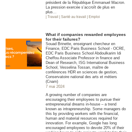
président de la République Emmanuel Macron.
La pression exercée s’accroît de plus en
plus…
| Travail
| Santé au travail
| Emploi
What if companies rewarded employees
for their failures?
Souad Brinette, enseignant chercheur en
Finance, EDC Paris Business School - OCRE,
EDC Paris Business School Abdoulkarim Idi
Cheffou Associate Professor in finance and
Dean of Research, ISG International Business
School, Vesselina Tossan, maître de
conférences HDR en sciences de gestion,
Conservatoire national des arts et métiers
(Cnam)
7 mai 2024
A growing number of companies are
encouraging their employees to pursue their
entrepreneurial dreams in-house – a trend
known as intrapreneurship. Some managers do
this by providing workers with the financial,
human and material resources required for
innovation. For example, Google has long
encouraged employees to devote 20% of their