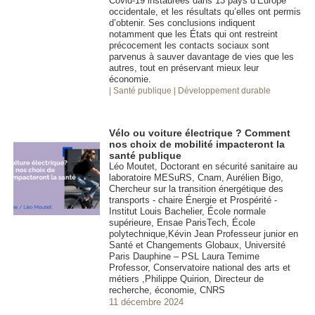
Covid-19 instaurées dans 13 pays d’Europe
occidentale, et les résultats qu’elles ont permis
d’obtenir. Ses conclusions indiquent
notamment que les États qui ont restreint
précocement les contacts sociaux sont
parvenus à sauver davantage de vies que les
autres, tout en préservant mieux leur
économie.
| Santé publique
| Développement durable
Vélo ou voiture électrique ? Comment
nos choix de mobilité impacteront la
santé publique
Léo Moutet, Doctorant en sécurité sanitaire au
laboratoire MESuRS, Cnam, Aurélien Bigo,
Chercheur sur la transition énergétique des
transports - chaire Énergie et Prospérité -
Institut Louis Bachelier, École normale
supérieure, Ensae ParisTech, École
polytechnique,Kévin Jean Professeur junior en
Santé et Changements Globaux, Université
Paris Dauphine – PSL Laura Temime
Professor, Conservatoire national des arts et
métiers ,Philippe Quirion, Directeur de
recherche, économie, CNRS
11 décembre 2024