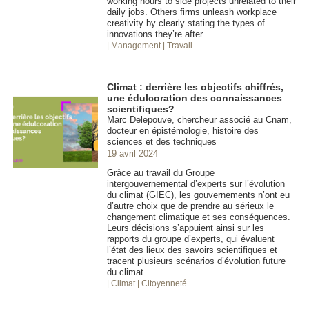
working hours to side projects unrelated to their
daily jobs. Others firms unleash workplace
creativity by clearly stating the types of
innovations they’re after.
| Management
| Travail
Climat : derrière les objectifs chiffrés,
une édulcoration des connaissances
scientifiques?
Marc Delepouve, chercheur associé au Cnam,
docteur en épistémologie, histoire des
sciences et des techniques
19 avril 2024
Grâce au travail du Groupe
intergouvernemental d’experts sur l’évolution
du climat (GIEC), les gouvernements n’ont eu
d’autre choix que de prendre au sérieux le
changement climatique et ses conséquences.
Leurs décisions s’appuient ainsi sur les
rapports du groupe d’experts, qui évaluent
l’état des lieux des savoirs scientifiques et
tracent plusieurs scénarios d’évolution future
du climat.
| Climat
| Citoyenneté