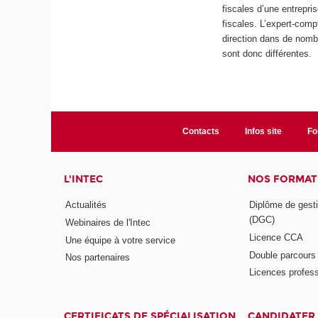
fiscales d’une entrepri
fiscales. L’expert-com
direction dans de nom
sont donc différentes.
Contacts
Infos site
Fo
L'INTEC
NOS FORMATI
Actualités
Diplôme de gesti
(DGC)
Webinaires de l'Intec
Licence CCA
Une équipe à votre service
Double parcour
Nos partenaires
Licences profess
CERTIFICATS DE SPÉCIALISATION
CANDIDATER 