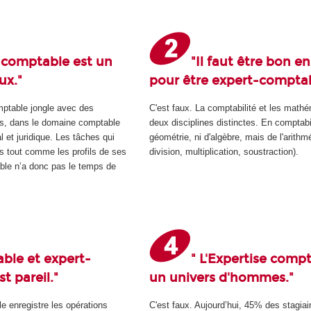
-comptable est un
"Il faut être bon e
ux."
pour être expert-comptab
omptable jongle avec des
C'est faux. La comptabilité et les math
es, dans le domaine comptable
deux disciplines distinctes. En comptabi
l et juridique. Les tâches qui
géométrie, ni d'algèbre, mais de l'arithmé
es tout comme les profils de ses
division, multiplication, soustraction).
able n’a donc pas le temps de
ble et expert-
" L'Expertise compt
t pareil."
un univers d'hommes."
e enregistre les opérations
C'est faux. Aujourd’hui, 45% des stagiai