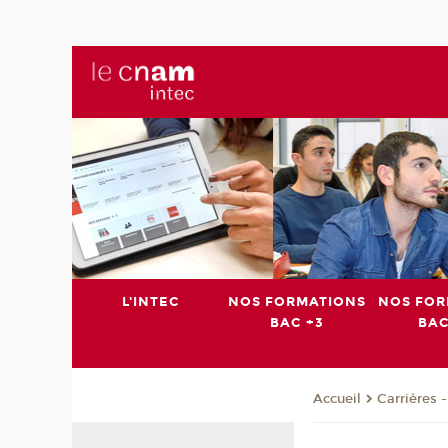
L'INTEC
NOS FORMATIONS
NOS FOR
BAC +3
BAC
Carrières 
Accueil