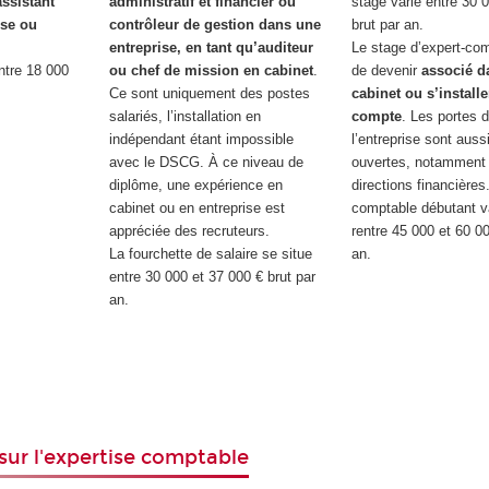
assistant
administratif et financier ou
stage varie entre 30 
ise ou
contrôleur de gestion dans une
brut par an.
entreprise, en tant qu’auditeur
Le stage d’expert-co
entre 18 000
ou chef de mission en cabinet
.
de devenir
associé d
.
Ce sont uniquement des postes
cabinet ou s’install
salariés, l’installation en
compte
. Les portes
indépendant étant impossible
l’entreprise sont aus
avec le DSCG. À ce niveau de
ouvertes, notamment
diplôme, une expérience en
directions financières
cabinet ou en entreprise est
comptable débutant v
appréciée des recruteurs.
rentre 45 000 et 60 00
La fourchette de salaire se situe
an.
entre 30 000 et 37 000 € brut par
an.
 sur l'expertise comptable