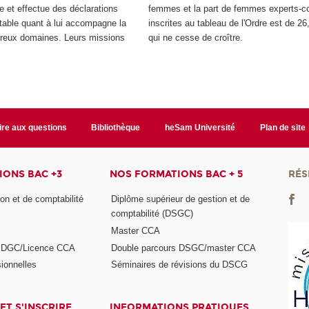
se et effectue des déclarations
femmes et la part de femmes experts-c
ptable quant à lui accompagne la
inscrites au tableau de l'Ordre est de 26
breux domaines. Leurs missions
qui ne cesse de croître.
ire aux questions
Bibliothèque
heSam Université
Plan de site
ONS BAC +3
NOS FORMATIONS BAC + 5
RÉS
on et de comptabilité
Diplôme supérieur de gestion et de
comptabilité (DSGC)
Master CCA
s DGC/Licence CCA
Double parcours DSGC/master CCA
ionnelles
Séminaires de révisions du DSCG
ET S'INSCRIRE
INFORMATIONS PRATIQUES