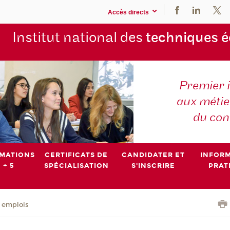
Accès directs
Institut national des
techniques 
Premier 
aux métier
du con
MATIONS
CERTIFICATS DE
CANDIDATER ET
INFOR
 + 5
SPÉCIALISATION
S'INSCRIRE
PRAT
- emplois