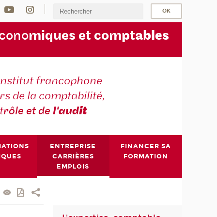
écono
miques et com
ptables
institut francophone
s de la comptabilité,
t
rôle et de
l'aud
it
MATIONS
ENTREPRISE
FINANCER SA
IQUES
CARRIÈRES
FORMATION
EMPLOIS