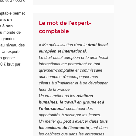
000 et 37 000 €
mptable permet
ans un
Le mot de l'expert-
er à son
comptable
 du monde de
si grandes
«
Ma spécialisation c'est le
droit fiscal
 au niveau des
européen et international
.
. Un expert-
Le droit fiscal européen et le droit fiscal
a gagner
international me permettent en tant
0 € brut par
qu'expert-comptable et commissaire
aux comptes d'accompagner mes
clients à s'implanter et à se développer
hors de la France.
Un vrai métier où les
relations
humaines, le travail en groupe et à
l'international
constituent des
opportunités à saisir par les jeunes.
Un métier qui peut s'exercer
dans tous
les secteurs de l'économie
, tant dans
les cabinets que dans les entreprises,