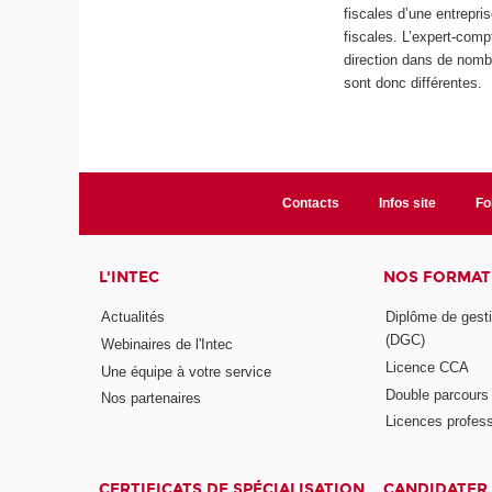
fiscales d’une entrepri
fiscales. L’expert-com
direction dans de nom
sont donc différentes.
Contacts
Infos site
Fo
L'INTEC
NOS FORMATI
Actualités
Diplôme de gesti
(DGC)
Webinaires de l'Intec
Licence CCA
Une équipe à votre service
Double parcour
Nos partenaires
Licences profess
CERTIFICATS DE SPÉCIALISATION
CANDIDATER 