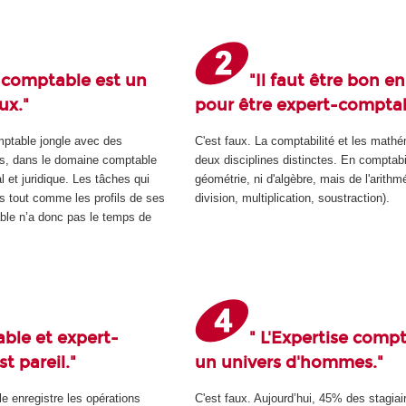
-comptable est un
"Il faut être bon e
ux."
pour être expert-comptab
omptable jongle avec des
C'est faux. La comptabilité et les math
es, dans le domaine comptable
deux disciplines distinctes. En comptabi
l et juridique. Les tâches qui
géométrie, ni d'algèbre, mais de l'arithmé
es tout comme les profils de ses
division, multiplication, soustraction).
able n’a donc pas le temps de
ble et expert-
" L'Expertise compt
t pareil."
un univers d'hommes."
e enregistre les opérations
C'est faux. Aujourd’hui, 45% des stagiai