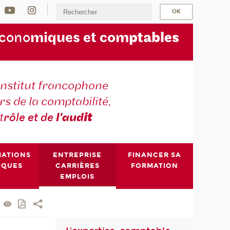
écono
miques et com
ptables
institut francophone
s de la comptabilité,
t
rôle et de
l'aud
it
MATIONS
ENTREPRISE
FINANCER SA
IQUES
CARRIÈRES
FORMATION
EMPLOIS