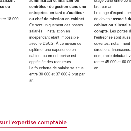
assistant
administratif et financier ou
stage varie entre 30 
ise ou
contrôleur de gestion dans une
brut par an.
entreprise, en tant qu’auditeur
Le stage d’expert-co
entre 18 000
ou chef de mission en cabinet
.
de devenir
associé d
.
Ce sont uniquement des postes
cabinet ou s’install
salariés, l’installation en
compte
. Les portes
indépendant étant impossible
l’entreprise sont aus
avec le DSCG. À ce niveau de
ouvertes, notamment
diplôme, une expérience en
directions financières
cabinet ou en entreprise est
comptable débutant v
appréciée des recruteurs.
rentre 45 000 et 60 00
La fourchette de salaire se situe
an.
entre 30 000 et 37 000 € brut par
an.
 sur l'expertise comptable