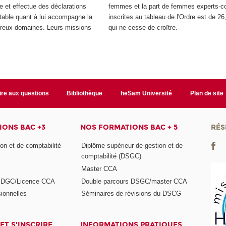
se et effectue des déclarations
femmes et la part de femmes experts-c
ptable quant à lui accompagne la
inscrites au tableau de l'Ordre est de 26
breux domaines. Leurs missions
qui ne cesse de croître.
ire aux questions
Bibliothèque
heSam Université
Plan de site
ONS BAC +3
NOS FORMATIONS BAC + 5
RÉS
on et de comptabilité
Diplôme supérieur de gestion et de
comptabilité (DSGC)
Master CCA
s DGC/Licence CCA
Double parcours DSGC/master CCA
ionnelles
Séminaires de révisions du DSCG
ET S'INSCRIRE
INFORMATIONS PRATIQUES