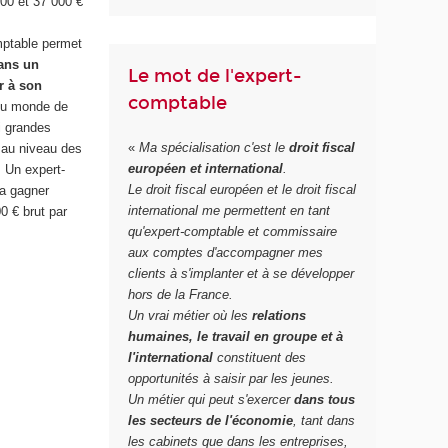
000 et 37 000 €
mptable permet
ans un
Le mot de l'expert-
er à son
comptable
 du monde de
si grandes
«
Ma spécialisation c'est le
droit fiscal
 au niveau des
européen et international
.
. Un expert-
Le droit fiscal européen et le droit fiscal
a gagner
international me permettent en tant
0 € brut par
qu'expert-comptable et commissaire
aux comptes d'accompagner mes
clients à s'implanter et à se développer
hors de la France.
Un vrai métier où les
relations
humaines, le travail en groupe et à
l'international
constituent des
opportunités à saisir par les jeunes.
Un métier qui peut s'exercer
dans tous
les secteurs de l'économie
, tant dans
les cabinets que dans les entreprises,