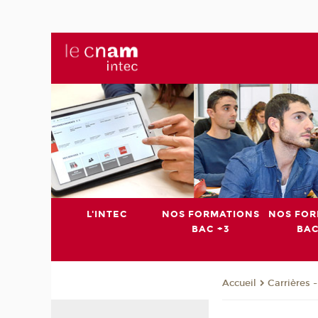
L'INTEC
NOS FORMATIONS
NOS FOR
BAC +3
BAC
Carrières 
Accueil