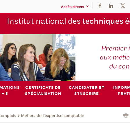
Accès directs
Institut national des
techniques 
Premier 
aux métier
du con
MATIONS
CERTIFICATS DE
CANDIDATER ET
INFOR
 + 5
SPÉCIALISATION
S'INSCRIRE
PRAT
- emplois
Métiers de l'expertise comptable