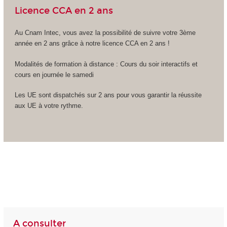
Licence CCA en 2 ans
Au Cnam Intec, vous avez la possibilité de suivre votre 3ème
année en 2 ans grâce à notre licence CCA en 2 ans !
Modalités de formation à distance : Cours du soir interactifs et
cours en journée le samedi
Les UE sont dispatchés sur 2 ans pour vous garantir la réussite
aux UE à votre rythme.
A consulter