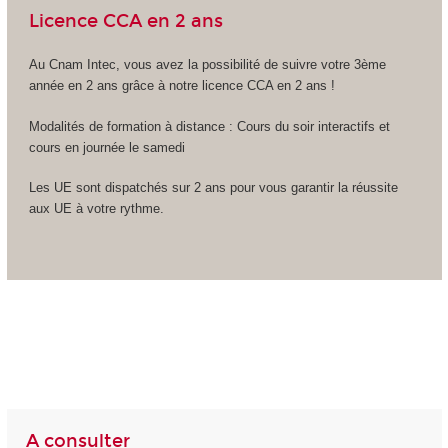
Licence CCA en 2 ans
Au Cnam Intec, vous avez la possibilité de suivre votre 3ème
année en 2 ans grâce à notre licence CCA en 2 ans !
Modalités de formation à distance : Cours du soir interactifs et
cours en journée le samedi
Les UE sont dispatchés sur 2 ans pour vous garantir la réussite
aux UE à votre rythme.
A consulter