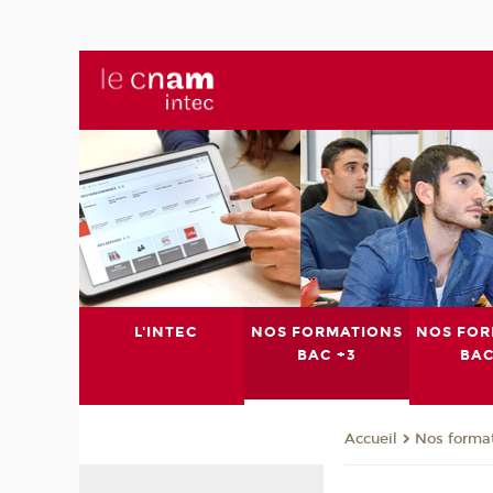
L'INTEC
NOS FORMATIONS
NOS FOR
BAC +3
BAC
Nos format
Accueil