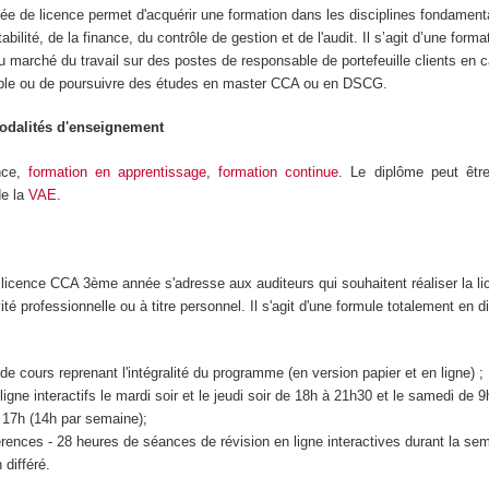
ée de licence permet d'acquérir une formation dans les disciplines fondament
bilité, de la finance, du contrôle de gestion et de l'audit. Il s’agit d’une forma
 marché du travail sur des postes de responsable de portefeuille clients en c
ble ou de poursuivre des études en master CCA ou en DSCG.
modalités d'enseignement
nce,
formation en apprentissage
,
formation continue
. Le diplôme peut être
de la
VAE
.
 licence CCA 3ème année s'adresse aux auditeurs qui souhaitent réaliser la l
vité professionnelle ou à titre personnel. Il s'agit d'une formule totalement en di
e cours reprenant l'intégralité du programme (en version papier et en ligne) ;
igne interactifs le mardi soir et le jeudi soir de 18h à 21h30 et le samedi de 
 17h (14h par semaine);
ences - 28 heures de séances de révision en ligne interactives durant la sem
 différé.