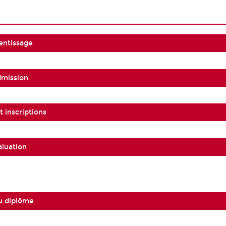
entissage
dmission
 inscriptions
aluation
u diplôme