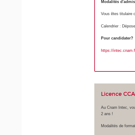
Modalités d'admi
Vous êtes titulair
Calendrier : Dépose
Pour candidater?
https://intec.cnam
Licence CCA
Au Cnam Intec, vou
2 ans !
Modalités de format