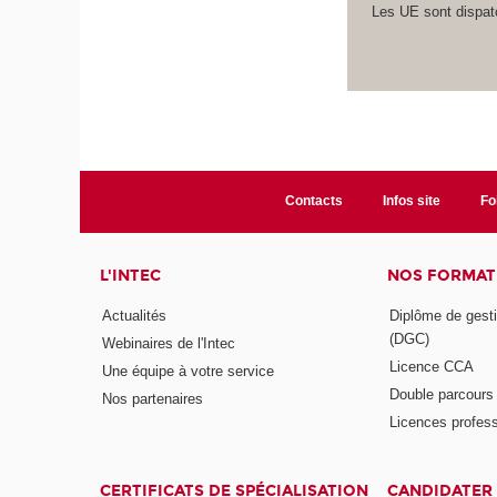
Les UE sont dispatc
Contacts
Infos site
Fo
L'INTEC
NOS FORMATI
Actualités
Diplôme de gesti
(DGC)
Webinaires de l'Intec
Licence CCA
Une équipe à votre service
Double parcour
Nos partenaires
Licences profess
CERTIFICATS DE SPÉCIALISATION
CANDIDATER 