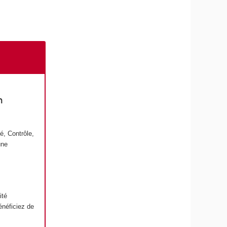
n
é, Contrôle,
une
ité
énéficiez de