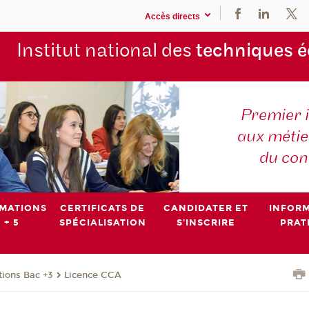
Accès directs
Institut national des
techniques 
Premier 
aux métier
du con
MATIONS
CERTIFICATS DE
CANDIDATER ET
INFOR
 + 5
SPÉCIALISATION
S'INSCRIRE
PRAT
ions Bac +3
Licence CCA