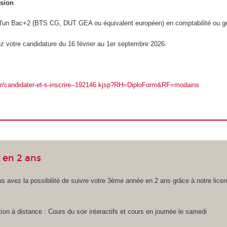
ssion
e d'un Bac+2 (BTS CG, DUT GEA ou équivalent européen) en comptabilité ou g
z votre candidature du 16 février au 1er septembre 2026.
.fr/candidater-et-s-inscrire--192146.kjsp?RH=DiploForm&RF=modains
 en 2 ans
s avez la possibilité de suivre votre 3ème année en 2 ans grâce à notre lic
ion à distance : Cours du soir interactifs et cours en journée le samedi