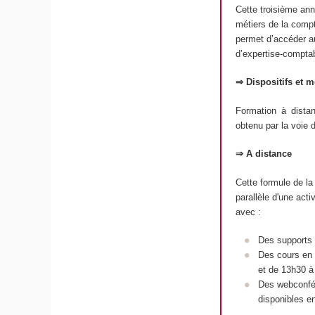
Cette troisième ann
métiers de la compta
permet d’accéder au
d’expertise-compta
⇒ Dispositifs et 
Formation à dista
obtenu par la voie 
⇒ A distance
Cette formule de la
parallèle d'une acti
avec :
Des supports d
Des cours en l
et de 13h30 à
Des webconfér
disponibles en