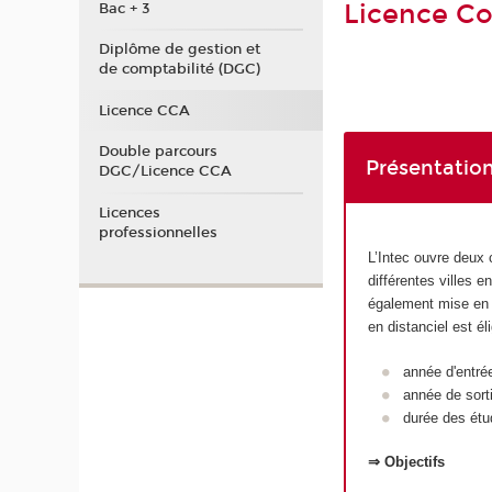
Licence Co
Bac + 3
Diplôme de gestion et
de comptabilité (DGC)
Licence CCA
Double parcours
Présentation
DGC/Licence CCA
Licences
professionnelles
L’Intec ouvre deux 
différentes villes 
également mise en p
en distanciel est é
année d'entré
année de sort
durée des étu
⇒ Objectifs