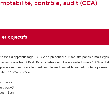
mptabilité, contrôle, audit (CCA)
 et objectifs
classes d’apprentissage L3 CCA en présentiel sur son site parisien mais éga
en région, dans les DOM-TOM et à l’étranger. Une nouvelle formule 100% à dis
lace avec des cours le mardi soir, le jeudi soir et le samedi toute la journée.
ligible à 100% au CPF.
e : bac+2
ie : bac+3
des : 1 an