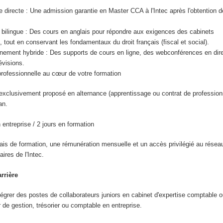
e directe : Une admission garantie en Master CCA à l'Intec après l'obtention d
 bilingue : Des cours en anglais pour répondre aux exigences des cabinets
, tout en conservant les fondamentaux du droit français (fiscal et social).
ment hybride : Des supports de cours en ligne, des webconférences en dire
évisions.
professionnelle au cœur de votre formation
xclusivement proposé en alternance (apprentissage ou contrat de professionn
an.
 entreprise / 2 jours en formation
ais de formation, une rémunération mensuelle et un accès privilégié au résea
aires de l'Intec.
rrière
égrer des postes de collaborateurs juniors en cabinet d'expertise comptable ou
r de gestion, trésorier ou comptable en entreprise.