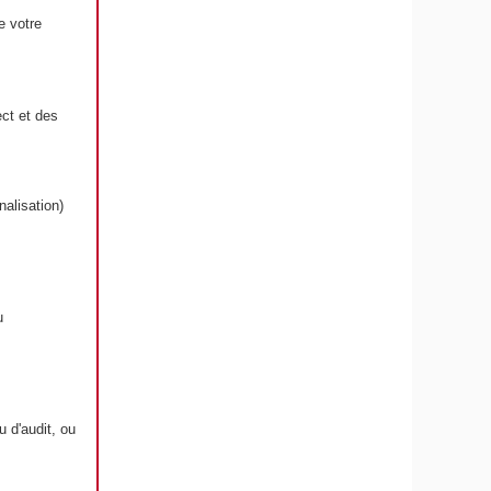
e votre
ct et des
alisation)
u
 d'audit, ou