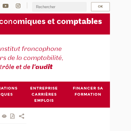
écono
miques et com
ptables
institut francophone
s de la comptabilité,
t
rôle et de
l'aud
it
MATIONS
ENTREPRISE
FINANCER SA
IQUES
CARRIÈRES
FORMATION
EMPLOIS