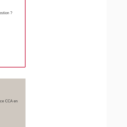
estion ?
ence CCA en