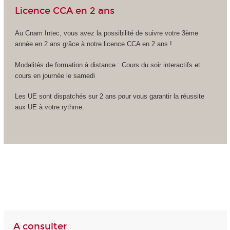
Licence CCA en 2 ans
Au Cnam Intec, vous avez la possibilité de suivre votre 3ème
année en 2 ans grâce à notre licence CCA en 2 ans !
Modalités de formation à distance : Cours du soir interactifs et
cours en journée le samedi
Les UE sont dispatchés sur 2 ans pour vous garantir la réussite
aux UE à votre rythme.
A consulter