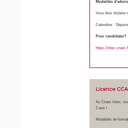
Modalités d'admi
Vous êtes titulair
Calendrier : Dépose
Pour candidater?
https://intec.cnam
Licence CCA
Au Cnam Intec, vou
2 ans !
Modalités de format