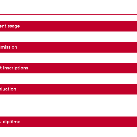
entissage
dmission
 inscriptions
aluation
u diplôme