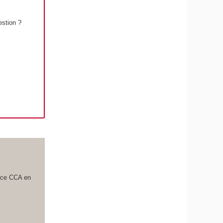
estion ?
ence CCA en