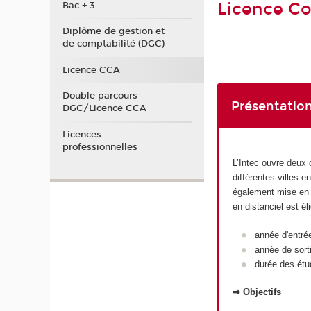
Licence Co
Bac + 3
Diplôme de gestion et
de comptabilité (DGC)
Licence CCA
Double parcours
Présentation
DGC/Licence CCA
Licences
professionnelles
L’Intec ouvre deux 
différentes villes 
également mise en p
en distanciel est é
année d'entré
année de sort
durée des étu
⇒ Objectifs