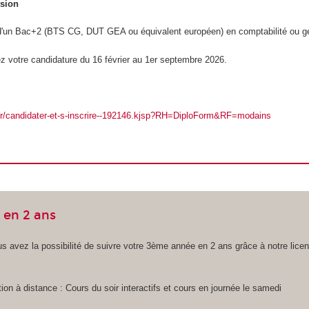
ssion
e d'un Bac+2 (BTS CG, DUT GEA ou équivalent européen) en comptabilité ou g
z votre candidature du 16 février au 1er septembre 2026.
.fr/candidater-et-s-inscrire--192146.kjsp?RH=DiploForm&RF=modains
 en 2 ans
s avez la possibilité de suivre votre 3ème année en 2 ans grâce à notre lic
ion à distance : Cours du soir interactifs et cours en journée le samedi