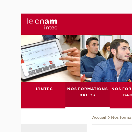
L'INTEC
NOS FORMATIONS
NOS FOR
BAC +3
BAC
Nos format
Accueil