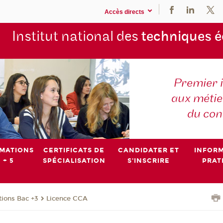
Accès directs
Institut national des
techniques 
Premier 
aux métier
du con
MATIONS
CERTIFICATS DE
CANDIDATER ET
INFOR
 + 5
SPÉCIALISATION
S'INSCRIRE
PRAT
ions Bac +3
Licence CCA