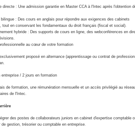
e directe : Une admission garantie en Master CCA à l'Intec après l'obtention d
 bilingue : Des cours en anglais pour répondre aux exigences des cabinets
, tout en conservant les fondamentaux du droit français (fiscal et social).
ment hybride : Des supports de cours en ligne, des webconférences en dire
évisions.
professionnelle au cœur de votre formation
xclusivement proposé en alternance (apprentissage ou contrat de professionn
an.
 entreprise / 2 jours en formation
ais de formation, une rémunération mensuelle et un accès privilégié au résea
aires de l'Intec.
rrière
égrer des postes de collaborateurs juniors en cabinet d'expertise comptable ou
r de gestion, trésorier ou comptable en entreprise.