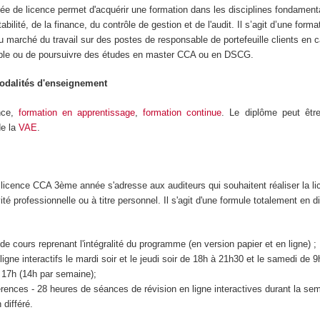
ée de licence permet d'acquérir une formation dans les disciplines fondament
bilité, de la finance, du contrôle de gestion et de l'audit. Il s’agit d’une forma
 marché du travail sur des postes de responsable de portefeuille clients en c
ble ou de poursuivre des études en master CCA ou en DSCG.
modalités d'enseignement
nce,
formation en apprentissage
,
formation continue
. Le diplôme peut être
de la
VAE
.
 licence CCA 3ème année s'adresse aux auditeurs qui souhaitent réaliser la l
vité professionnelle ou à titre personnel. Il s'agit d'une formule totalement en di
e cours reprenant l'intégralité du programme (en version papier et en ligne) ;
igne interactifs le mardi soir et le jeudi soir de 18h à 21h30 et le samedi de 
 17h (14h par semaine);
ences - 28 heures de séances de révision en ligne interactives durant la sem
 différé.