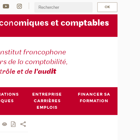
écono
miques et com
ptables
institut francophone
s de la comptabilité,
t
rôle et de
l'aud
it
MATIONS
ENTREPRISE
FINANCER SA
IQUES
CARRIÈRES
FORMATION
EMPLOIS