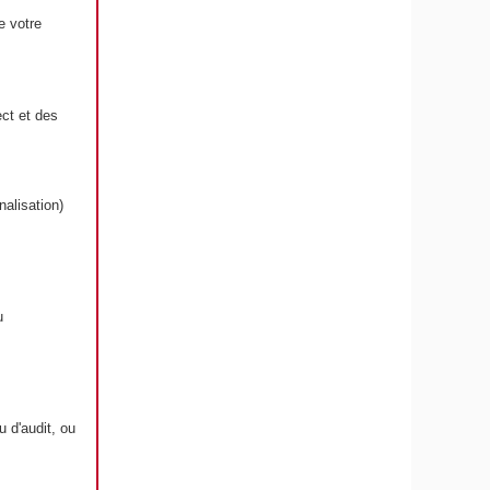
e votre
ct et des
alisation)
u
 d'audit, ou