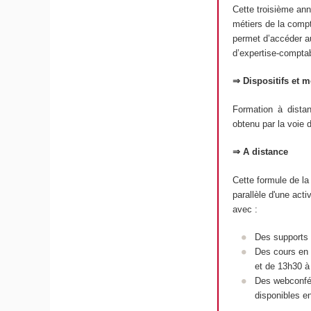
Cette troisième ann
métiers de la compta
permet d’accéder au
d’expertise-compta
⇒ Dispositifs et 
Formation à dista
obtenu par la voie 
⇒ A distance
Cette formule de la
parallèle d'une acti
avec :
Des supports d
Des cours en l
et de 13h30 à
Des webconfér
disponibles en