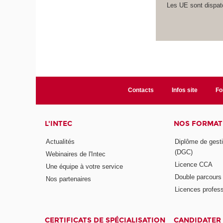
Les UE sont dispatc
Contacts
Infos site
Fo
L'INTEC
NOS FORMATI
Actualités
Diplôme de gesti
(DGC)
Webinaires de l'Intec
Licence CCA
Une équipe à votre service
Double parcour
Nos partenaires
Licences profess
CERTIFICATS DE SPÉCIALISATION
CANDIDATER 