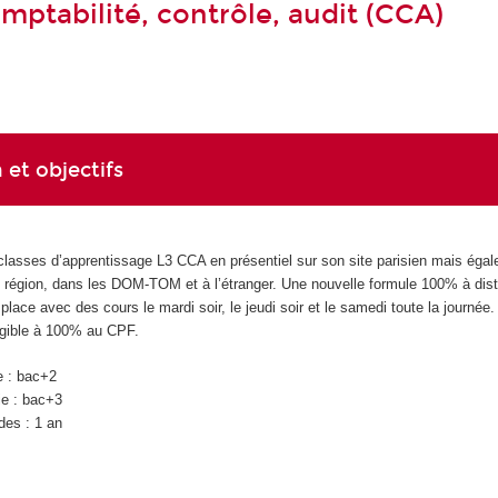
mptabilité, contrôle, audit (CCA)
 et objectifs
classes d’apprentissage L3 CCA en présentiel sur son site parisien mais éga
en région, dans les DOM-TOM et à l’étranger. Une nouvelle formule 100% à dis
lace avec des cours le mardi soir, le jeudi soir et le samedi toute la journée.
ligible à 100% au CPF.
e : bac+2
ie : bac+3
des : 1 an