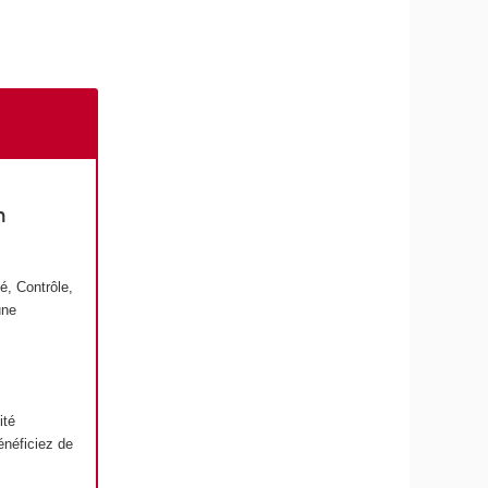
n
é, Contrôle,
une
ité
énéficiez de