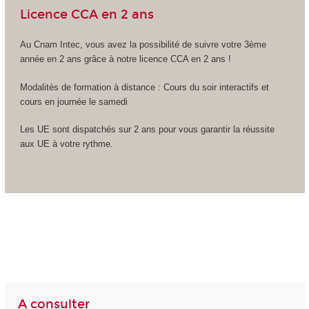
Licence CCA en 2 ans
Au Cnam Intec, vous avez la possibilité de suivre votre 3ème
année en 2 ans grâce à notre licence CCA en 2 ans !
Modalités de formation à distance : Cours du soir interactifs et
cours en journée le samedi
Les UE sont dispatchés sur 2 ans pour vous garantir la réussite
aux UE à votre rythme.
A consulter