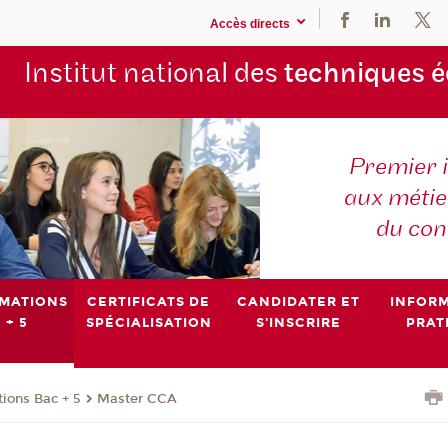
Accès directs
Institut national des
techniques 
Premier 
aux métier
du con
MATIONS
CERTIFICATS DE
CANDIDATER ET
INFOR
 + 5
SPÉCIALISATION
S'INSCRIRE
PRAT
ions Bac + 5
Master CCA