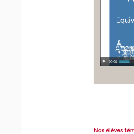
00:00
Nos élèves té