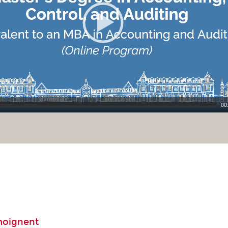
00
moignent