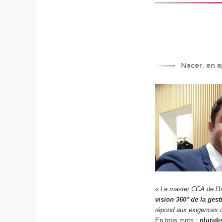
Nacer, en a
«
Le master CCA de l’I
vision 360° de la gest
répond aux exigences d
En trois mots :
pluridi