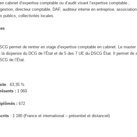
en cabinet d’expertise comptable ou d’audit visant l’expertise comptable ;
gestion, directeur comptable, DAF, auditeur interne en entreprise, association
 publics, collectivités locales.
des
 DSCG permet de rentrer en stage d’expertise comptable en cabinet. Le maste
 à la dispense du DCG de l’État et de 5 des 7 UE du DSCG État. Il permet de 
SCG de l’État.
site
: 63,35 %
ésents :
1 060
iplômés :
672
crits
: 1 180 (France et international – présentiel et distanciel)