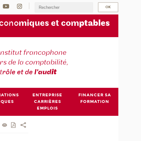
écono
miques et com
ptables
institut francophone
s de la comptabilité,
t
rôle et de
l'aud
it
MATIONS
ENTREPRISE
FINANCER SA
IQUES
CARRIÈRES
FORMATION
EMPLOIS