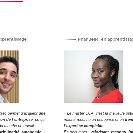
pprentissage
Phanuella, en apprentissa
ntec permet d’acquérir
une
«
Le master CCA, c'est la meilleure opti
ion de l’entreprise
, ce qui
master reconnu en entreprise et un
trem
u marché de travail.
l’expertise comptable
.
sciplinarité, autonomie,
En trois mots :
valorisant, reconnu, in