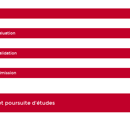
aluation
alidation
dmission
t poursuite d'études