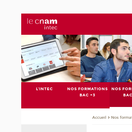
L'INTEC
NOS FORMATIONS
NOS FOR
BAC +3
BAC
Nos format
Accueil