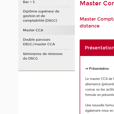
Master Com
Bac + 5
Diplôme supérieur de
gestion et de
Master Comptab
comptabilité (DSGC)
distance
Master CCA
Double parcours
DSGC/master CCA
Présentation
Séminaires de révisions
du DSCG
⇒ Présentation
Le master CCA de l’
alternance (présent
cursus ou les actifs
formule en présenti
Une nouvelle form
également mise en p