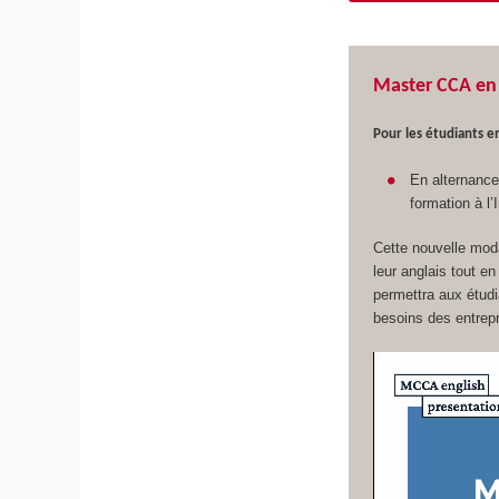
Master CCA en 
Pour les étudiants en
En alternance 
formation à l
Cette nouvelle moda
leur anglais tout e
permettra aux étud
besoins des entrepr