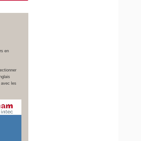
rs en
fectionner
nglais
 avec les