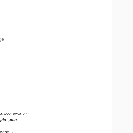
ge
on pour avoir un
plin pour
tense
. »