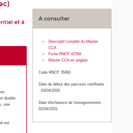
ec)
A consulter
tiel et à
Descriptif complet du Master
CCA
Fiche RNCP 42356
Master CCA en anglais
Code RNCP 35991
Date de début des parcours certifiants
: 03/04/2026
 en
 en double
Date d'échéance de l'enregistrement :
s, une
02/04/2031
el est