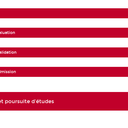
aluation
alidation
dmission
t poursuite d'études