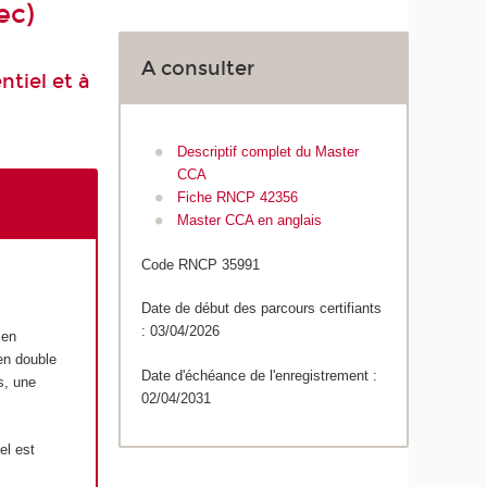
ec)
A consulter
tiel et à
Descriptif complet du Master
CCA
Fiche RNCP 42356
Master CCA en anglais
Code RNCP 35991
Date de début des parcours certifiants
: 03/04/2026
 en
 en double
Date d'échéance de l'enregistrement :
s, une
02/04/2031
el est