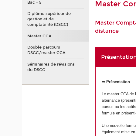
Master Com
Bac + 5
Diplôme supérieur de
gestion et de
Master Comptab
comptabilité (DSGC)
distance
Master CCA
Double parcours
DSGC/master CCA
Présentation
Séminaires de révisions
du DSCG
⇒ Présentation
Le master CCA de l’
alternance (présent
cursus ou les actifs
formule en présenti
Une nouvelle form
également mise en p