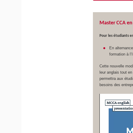
Master CCA en 
Pour les étudiants en
En alternance 
formation à l
Cette nouvelle moda
leur anglais tout e
permettra aux étud
besoins des entrepr