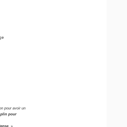
ge
on pour avoir un
plin pour
tense
. »