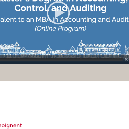
00
moignent