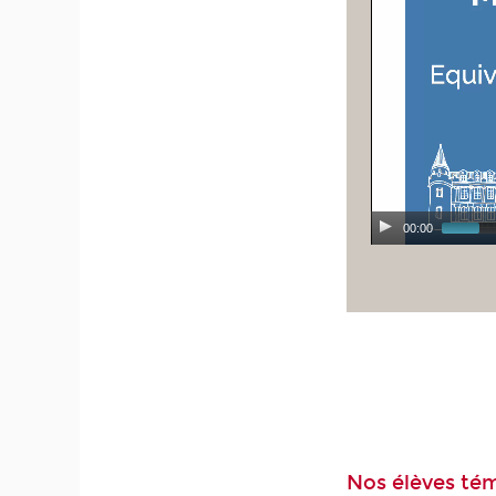
00:00
Nos élèves té