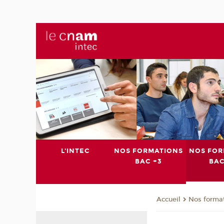
L'INTEC
NOS FORMATIONS
NOS FOR
BAC +3
BAC
Nos format
Accueil