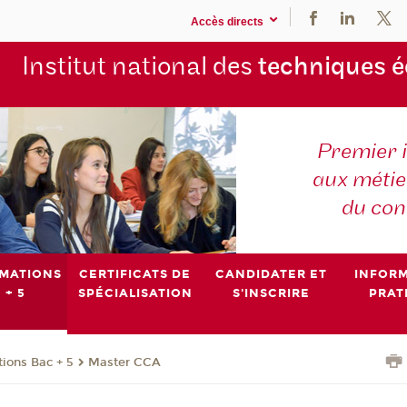
Accès directs
Institut national des
techniques 
Premier 
aux métier
du con
MATIONS
CERTIFICATS DE
CANDIDATER ET
INFOR
 + 5
SPÉCIALISATION
S'INSCRIRE
PRAT
ions Bac + 5
Master CCA