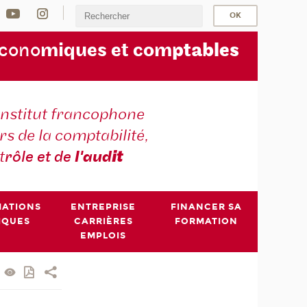
écono
miques et com
ptables
institut francophone
s de la comptabilité,
t
rôle et de
l'aud
it
MATIONS
ENTREPRISE
FINANCER SA
IQUES
CARRIÈRES
FORMATION
EMPLOIS