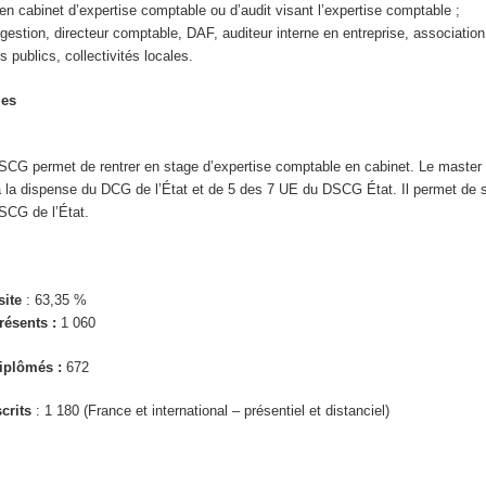
en cabinet d’expertise comptable ou d’audit visant l’expertise comptable ;
gestion, directeur comptable, DAF, auditeur interne en entreprise, association
 publics, collectivités locales.
des
 DSCG permet de rentrer en stage d’expertise comptable en cabinet. Le maste
 à la dispense du DCG de l’État et de 5 des 7 UE du DSCG État. Il permet de 
SCG de l’État.
site
: 63,35 %
ésents :
1 060
iplômés :
672
crits
: 1 180 (France et international – présentiel et distanciel)