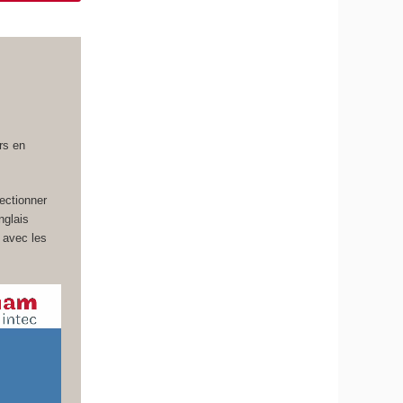
rs en
fectionner
nglais
 avec les