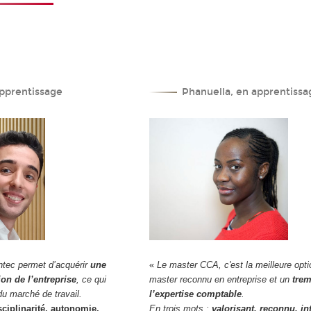
pprentissage
Phanuella, en apprentissa
ntec permet d’acquérir
une
«
Le master CCA, c'est la meilleure opti
ion de l’entreprise
, ce qui
master reconnu en entreprise et un
trem
u marché de travail.
l’expertise comptable
.
sciplinarité, autonomie,
En trois mots :
valorisant, reconnu, in