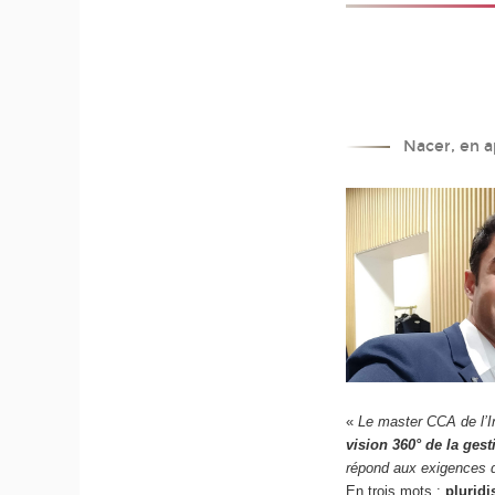
Nacer, en a
«
Le master CCA de l’I
vision 360° de la gest
répond aux exigences d
En trois mots :
pluridi