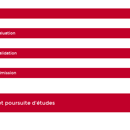
aluation
alidation
dmission
t poursuite d'études