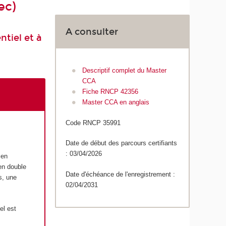
ec)
A consulter
tiel et à
Descriptif complet du Master
CCA
Fiche RNCP 42356
Master CCA en anglais
Code RNCP 35991
Date de début des parcours certifiants
: 03/04/2026
 en
 en double
Date d'échéance de l'enregistrement :
s, une
02/04/2031
el est