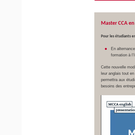
Master CCA en 
Pour les étudiants en
En alternance 
formation à l
Cette nouvelle moda
leur anglais tout e
permettra aux étud
besoins des entrepr