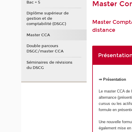
Master Com
Bac + 5
Diplôme supérieur de
gestion et de
Master Comptab
comptabilité (DSGC)
distance
Master CCA
Double parcours
DSGC/master CCA
Présentation
Séminaires de révisions
du DSCG
⇒ Présentation
Le master CCA de l’
alternance (présent
cursus ou les actifs
formule en présenti
Une nouvelle form
également mise en p