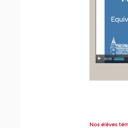
00:00
Nos élèves té