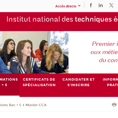
Accès directs
Institut national des
techniques 
Premier 
aux métier
du con
MATIONS
CERTIFICATS DE
CANDIDATER ET
INFOR
 + 5
SPÉCIALISATION
S'INSCRIRE
PRAT
ions Bac + 5
Master CCA