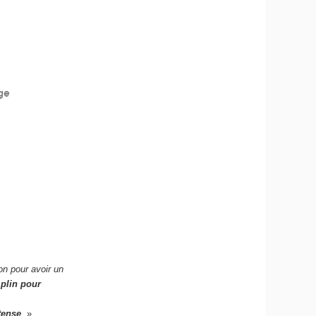
ge
on pour avoir un
plin pour
tense
. »