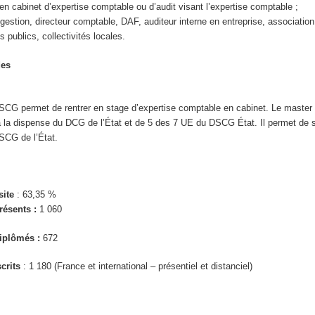
en cabinet d’expertise comptable ou d’audit visant l’expertise comptable ;
gestion, directeur comptable, DAF, auditeur interne en entreprise, association
 publics, collectivités locales.
des
 DSCG permet de rentrer en stage d’expertise comptable en cabinet. Le maste
 à la dispense du DCG de l’État et de 5 des 7 UE du DSCG État. Il permet de 
SCG de l’État.
site
: 63,35 %
ésents :
1 060
iplômés :
672
crits
: 1 180 (France et international – présentiel et distanciel)