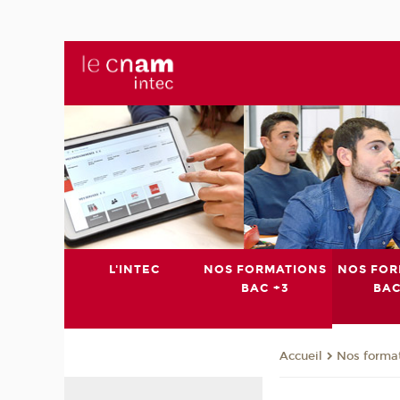
L'INTEC
NOS FORMATIONS
NOS FOR
BAC +3
BAC
Nos format
Accueil