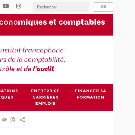
écono
miques et com
ptables
institut francophone
s de la comptabilité,
t
rôle et de
l'aud
it
MATIONS
ENTREPRISE
FINANCER SA
IQUES
CARRIÈRES
FORMATION
EMPLOIS