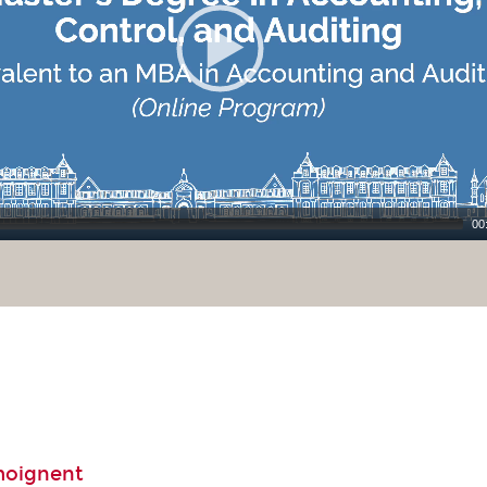
00
moignent