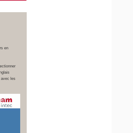
rs en
fectionner
nglais
 avec les