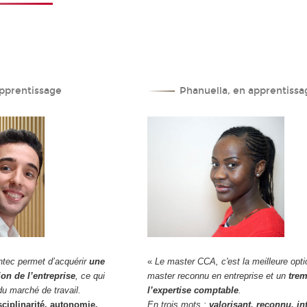
pprentissage
Phanuella, en apprentissa
ntec permet d’acquérir
une
«
Le master CCA, c'est la meilleure opti
ion de l’entreprise
, ce qui
master reconnu en entreprise et un
trem
u marché de travail.
l’expertise comptable
.
sciplinarité, autonomie,
En trois mots :
valorisant, reconnu, in