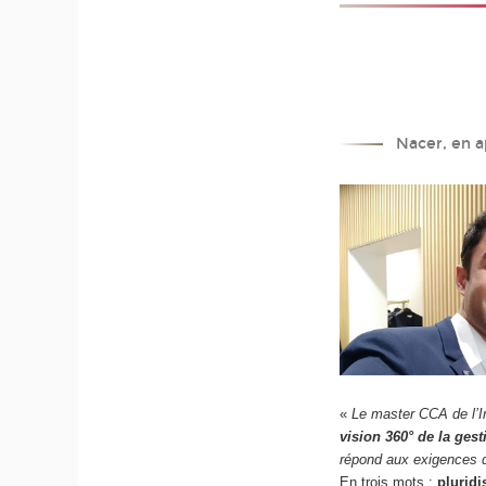
Nacer, en a
«
Le master CCA de l’I
vision 360° de la gest
répond aux exigences d
En trois mots :
pluridi