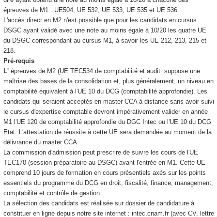
épreuves de M1 : UE504, UE 532, UE 533, UE 535 et UE 536.
L'accès direct en M2 n'est possible que pour les candidats en cursus
DSGC ayant validé avec une note au moins égale à 10/20 les quatre UE
du DSGC correspondant au cursus M1, à savoir les UE 212, 213, 215 et
218.
Pré-requis
L'
épreuves de M2 (UE TEC534 de comptabilité et audit suppose une
maîtrise des bases de la consolidation et, plus généralement, un niveau en
comptabilité équivalent à l'UE 10 du DCG (comptabilité approfondie). Les
candidats qui seraient acceptés en master CCA à distance sans avoir suivi
le cursus d'expertise comptable devront impérativement valider en année
M1 l'UE 120 de comptabilité approfondie du DGC Intec ou l'UE 10 du DCG
Etat. L'attestation de réussite à cette UE sera demandée au moment de la
délivrance du master CCA.
La commission d'admission peut prescrire de suivre les cours de l'UE
TEC170 (session préparatoire au DSGC) avant l'entrée en M1. Cette UE
comprend 10 jours de formation en cours présentiels axés sur les points
essentiels du programme du DCG en droit, fiscalité, finance, management,
comptabilité et contrôle de gestion.
La sélection des candidats est réalisée sur dossier de candidature à
constituer en ligne depuis notre site internet : intec.cnam.fr (avec CV, lettre