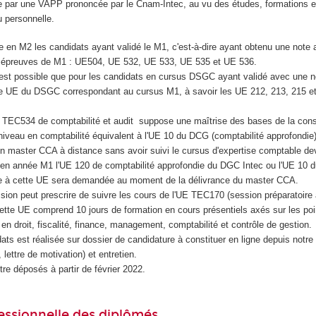
e par une VAPP prononcée par le Cnam-Intec, au vu des études, formations e
u personnelle.
re en M2 les candidats ayant validé le M1, c'est-à-dire ayant obtenu une note
 épreuves de M1 : UE504, UE 532, UE 533, UE 535 et UE 536.
'est possible que pour les candidats en cursus DSGC ayant validé avec une 
re UE du DSGC correspondant au cursus M1, à savoir les UE 212, 213, 215 et
EC534 de comptabilité et audit suppose une maîtrise des bases de la conso
niveau en comptabilité équivalent à l'UE 10 du DCG (comptabilité approfondie
en master CCA à distance sans avoir suivi le cursus d'expertise comptable de
 en année M1 l'UE 120 de comptabilité approfondie du DGC Intec ou l'UE 10 
ite à cette UE sera demandée au moment de la délivrance du master CCA.
ion peut prescrire de suivre les cours de l'UE TEC170 (session préparatoir
Cette UE comprend 10 jours de formation en cours présentiels axés sur les poi
 droit, fiscalité, finance, management, comptabilité et contrôle de gestion.
ats est réalisée sur dossier de candidature à constituer en ligne depuis notre s
lettre de motivation) et entretien.
re déposés à partir de février 2022.
essionnelle des diplômés