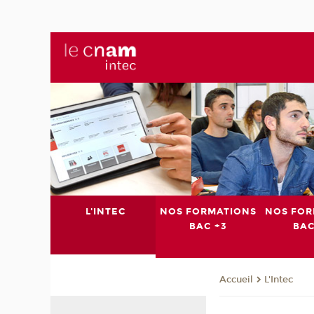
L'INTEC
NOS FORMATIONS
NOS FOR
BAC +3
BAC
L'Intec
Accueil