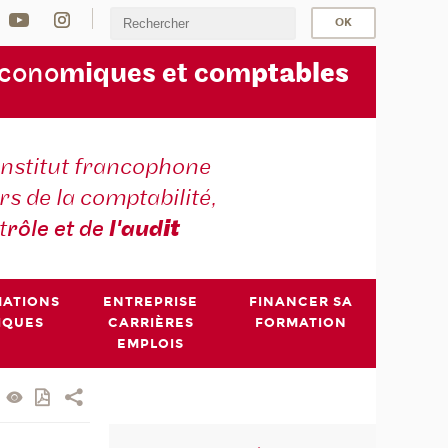
écono
miques et com
ptables
institut francophone
s de la comptabilité,
t
rôle et de
l'aud
it
MATIONS
ENTREPRISE
FINANCER SA
IQUES
CARRIÈRES
FORMATION
EMPLOIS