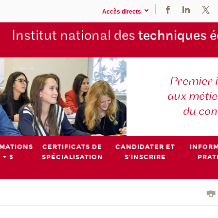
Accès directs
Institut national des
techniques 
Premier 
aux métier
du con
MATIONS
CERTIFICATS DE
CANDIDATER ET
INFOR
 + 5
SPÉCIALISATION
S'INSCRIRE
PRAT