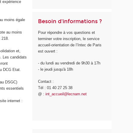
t expérience
 au moins égale
Besoin d'informations ?
note au moins
Pour répondre à vos questions et
 218.
terminer votre inscription, le service
accueil-orientation de l’Intec de Paris
lidation et,
est ouvert :
). Les candidats
- du lundi au vendredi de 9h30 à 17h
vront
- le jeudi jusqu'à 18h
du DCG Etat.
Contact :
e au DSGC)
Tél : 01 40 27 25 38
nts essentiels
@ :
int_accueil@lecnam.net
ite internet :