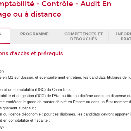
ptabilité - Contrôle - Audit En
age ou à distance
N
PROGRAMME
COMPÉTENCES ET
INFOR
DÉBOUCHÉS
PRA
ons d’accès et prérequis
on
re en M1 sur dossier, et éventuellement entretien, les candidats titulaires de l
on et de comptabilité (DGC) du Cnam-Intec ;
bilité et de gestion (DCG) de l'État ou titre ou diplôme admis en dispense d
ôme conférant le grade de master délivré en France ou dans un État membre d
eignement supérieur ;
n ou licence d'économie : pour ces diplômes, les candidats devront apporter l
t en comptabilité et fiscalité ;
ge ;