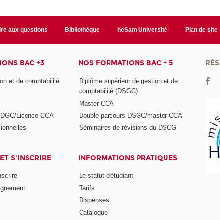
ire aux questions
Bibliothèque
heSam Université
Plan de site
ONS BAC +3
NOS FORMATIONS BAC + 5
RÉS
on et de comptabilité
Diplôme supérieur de gestion et de
comptabilité (DSGC)
Master CCA
s DGC/Licence CCA
Double parcours DSGC/master CCA
ionnelles
Séminaires de révisions du DSCG
ET S'INSCRIRE
INFORMATIONS PRATIQUES
nscrire
Le statut d'étudiant
ignement
Tarifs
Dispenses
Catalogue