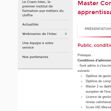
Master Com
Le Cnam Intec, le
premier institut de
apprentiss
formation aux métiers du
chiffre
Actualités
PRÉSENTATIO
Webinaires de l'Intec
Une équipe à votre
Public, conditi
service
Prérequis :
Nos partenaires
Conditions d'admissi
- Sont admis à s'inscri
suivants :
Diplôme de gesti
Diplôme de compta
Master 2 ou dipl
européen de l'ens
Licence de gestio
niveau satisfaisan
Score IAE-Messa