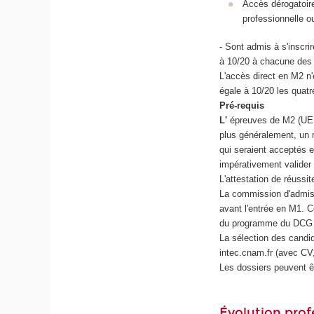
Accès dérogatoir
professionnelle o
- Sont admis à s'inscri
à 10/20 à chacune des
L'accès direct en M2 n
égale à 10/20 les quat
Pré-requis
L'
épreuves de M2 (UE T
plus généralement, un 
qui seraient acceptés 
impérativement valider
L'attestation de réuss
La commission d'admiss
avant l'entrée en M1. 
du programme du DCG en
La sélection des candid
intec.cnam.fr (avec CV, 
Les dossiers peuvent êt
Évolution prof