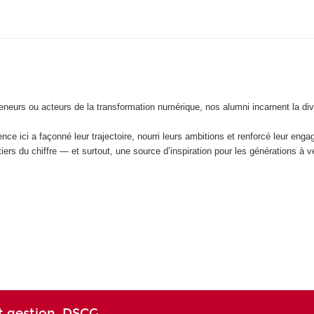
eneurs ou acteurs de la transformation numérique, nos alumni incarnent la div
e ici a façonné leur trajectoire, nourri leurs ambitions et renforcé leur eng
ers du chiffre — et surtout, une source d’inspiration pour les générations à ve
t gestion, DSCG