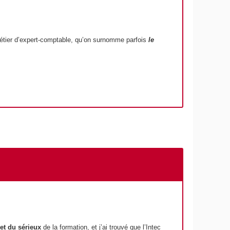
 métier d’expert-comptable, qu’on surnomme parfois
le
 et du sérieux
de la formation, et j’ai trouvé que l’Intec