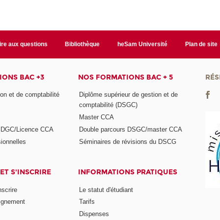
ire aux questions
Bibliothèque
heSam Université
Plan de site
ONS BAC +3
NOS FORMATIONS BAC + 5
RÉS
on et de comptabilité
Diplôme supérieur de gestion et de
comptabilité (DSGC)
Master CCA
s DGC/Licence CCA
Double parcours DSGC/master CCA
ionnelles
Séminaires de révisions du DSCG
ET S'INSCRIRE
INFORMATIONS PRATIQUES
nscrire
Le statut d'étudiant
ignement
Tarifs
Dispenses