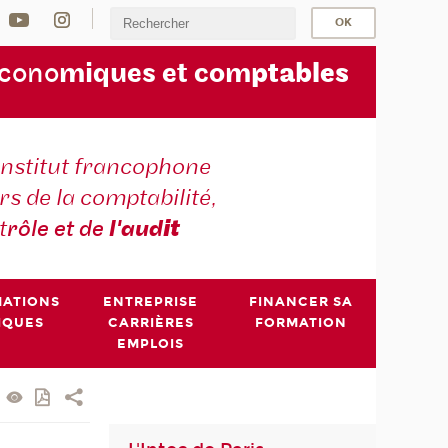
écono
miques et com
ptables
institut francophone
s de la comptabilité,
t
rôle et de
l'aud
it
MATIONS
ENTREPRISE
FINANCER SA
IQUES
CARRIÈRES
FORMATION
EMPLOIS