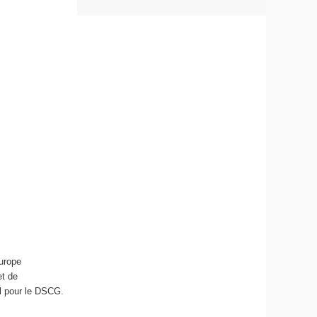
urope
et de
l pour le DSCG.