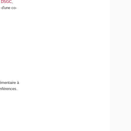
u
DSGC
,
 d'une co-
émentaire à
onférences.