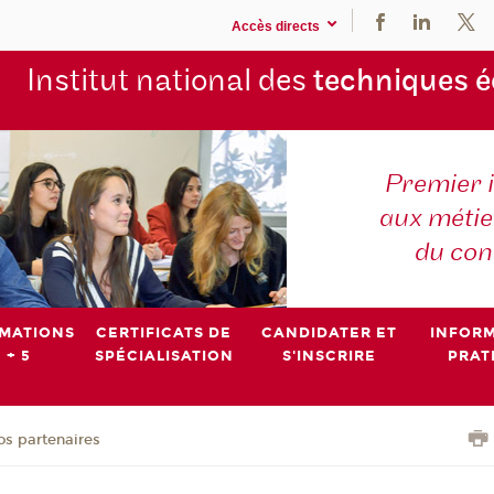
Accès directs
Institut national des
techniques 
Premier 
aux métier
du con
MATIONS
CERTIFICATS DE
CANDIDATER ET
INFOR
 + 5
SPÉCIALISATION
S'INSCRIRE
PRAT
os partenaires