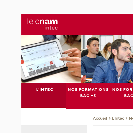
L'INTEC
NOS FORMATIONS
NOS FOR
BAC +3
BAC
L'Intec
N
Accueil