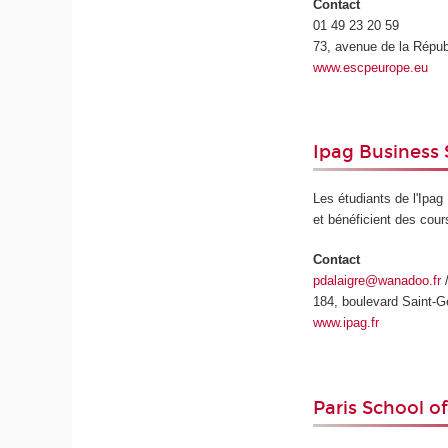
Contact
01 49 23 20 59
73, avenue de la Répub
www.escpeurope.eu
Ipag Business
Les étudiants de l'Ipa
et bénéficient des cour
Contact
pdalaigre@wanadoo.fr
/
184, boulevard Saint-G
www.ipag.fr
Paris School o