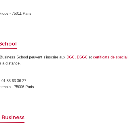
lique - 75011 Paris
 School
g Business School peuvent s'inscrire aux
DGC
,
DSGC
et
certificats de spécial
s à distance.
 01 53 63 36 27
ermain - 75006 Paris
f Business