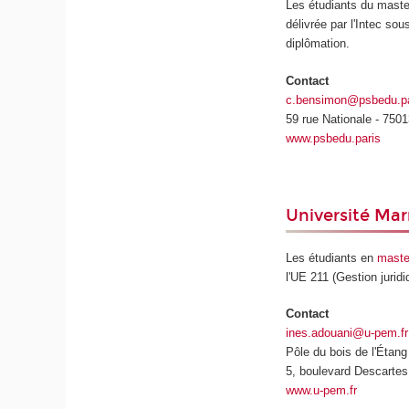
Les étudiants du maste
délivrée par l'Intec s
diplômation.
Contact
c.bensimon@psbedu.pa
59 rue Nationale - 7501
www.psbedu.paris
Université Mar
Les étudiants en
master
l'UE 211 (Gestion jurid
Contact
ines.adouani@u-pem.fr
Pôle du bois de l'Étang
5, boulevard Descarte
www.u-pem.fr