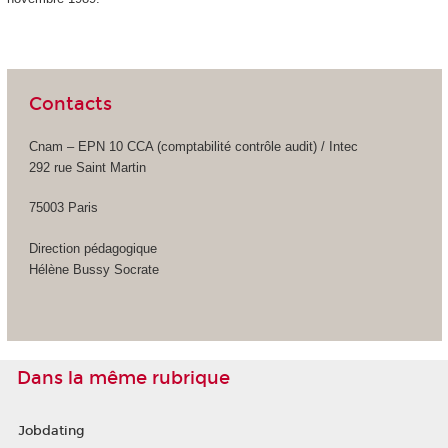
Contacts
Cnam – EPN 10 CCA (comptabilité contrôle audit) / Intec
292 rue Saint Martin
75003 Paris
Direction pédagogique
Hélène Bussy Socrate
Dans la même rubrique
Jobdating