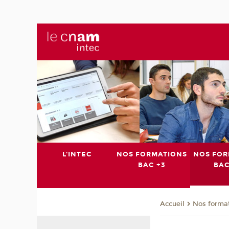
L'INTEC
NOS FORMATIONS
NOS FOR
BAC +3
BAC
Nos format
Accueil