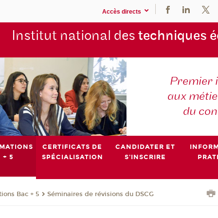
Accès directs
Institut national des
techniques 
Premier 
aux métier
du con
MATIONS
CERTIFICATS DE
CANDIDATER ET
INFOR
 + 5
SPÉCIALISATION
S'INSCRIRE
PRAT
ions Bac + 5
Séminaires de révisions du DSCG