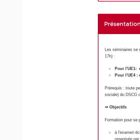
Présentation
Les séminaires se d
17h) :
Pour l'UE1: e
Pour l'UE4 : 
Prérequis : toute pe
sociale) du DSCG d
⇒ Objectifs
Formation pour se 
à l'examen écr
organisée par