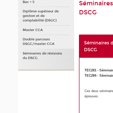
Séminaires 
Bac + 5
DSCG
Diplôme supérieur de
gestion et de
comptabilité (DSGC)
Master CCA
Double parcours
Séminaires d
DSGC/master CCA
DSCG
Séminaires de révisions
du DSCG
TEC281 - Séminair
TEC284 - Séminair
Ces deux séminaires
épreuves.