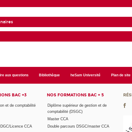
naires
ire aux questions
Bibliothèque
heSam Université
Plan de site
ONS BAC +3
NOS FORMATIONS BAC + 5
RÉS
on et de comptabilité
Diplôme supérieur de gestion et de
comptabilité (DSGC)
Master CCA
s DGC/Licence CCA
Double parcours DSGC/master CCA