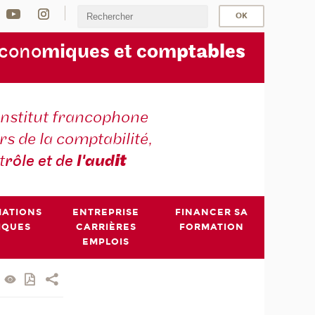
écono
miques et com
ptables
institut francophone
s de la comptabilité,
t
rôle et de
l'aud
it
MATIONS
ENTREPRISE
FINANCER SA
IQUES
CARRIÈRES
FORMATION
EMPLOIS