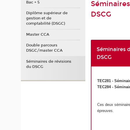
Séminaires 
Bac + 5
DSCG
Diplôme supérieur de
gestion et de
comptabilité (DSGC)
Master CCA
Double parcours
Séminaires d
DSGC/master CCA
DSCG
Séminaires de révisions
du DSCG
TEC281 - Séminair
TEC284 - Séminair
Ces deux séminaires
épreuves.