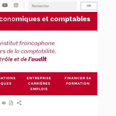
écono
miques et com
ptables
institut francophone
s de la comptabilité,
t
rôle et de
l'aud
it
MATIONS
ENTREPRISE
FINANCER SA
IQUES
CARRIÈRES
FORMATION
EMPLOIS