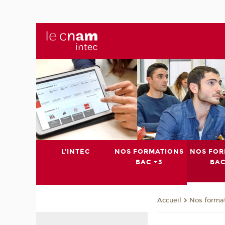
L'INTEC
NOS FORMATIONS
NOS FOR
BAC +3
BAC
Nos format
Accueil