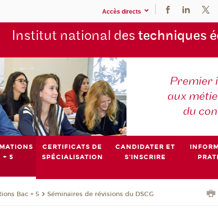
Accès directs
Institut national des
techniques 
Premier 
aux métier
du con
MATIONS
CERTIFICATS DE
CANDIDATER ET
INFOR
 + 5
SPÉCIALISATION
S'INSCRIRE
PRAT
ions Bac + 5
Séminaires de révisions du DSCG