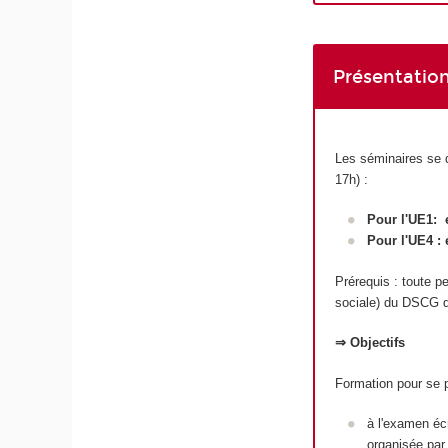
Présentation
Les séminaires se d
17h) :
Pour l'UE1: e
Pour l'UE4 : 
Prérequis : toute pe
sociale) du DSCG d
⇒ Objectifs
Formation pour se 
à l'examen écr
organisée par